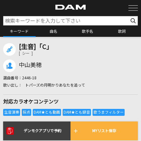
キーワード
曲名
歌手名
歌詞
[生音]「C」
カラオケ検索
[ シー ]
中山美穂
カラオケ店舗検索
選曲番号：
2446-18
トパーズの月明かりあなたを追って
カラオケリクエスト
対応カラオケコンテンツ
全国りれき
リアルタイムで歌われている曲の一覧
デンモクアプリで予約
MYリスト保存