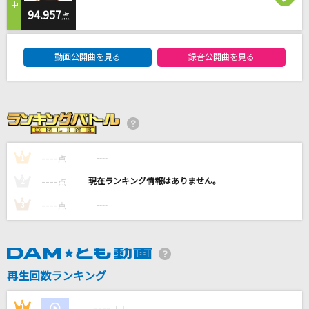
秒針を噛む
94.957
点
ずっと真夜中でいいのに。
DAM★ともボーカルエントリーランキング
動画公開曲を見る
録音公開曲を見る
[生音]366日
HY
なにやってもうまくいかない
meiyo
----
----
1
点
イル・テンポ・パッサ～時は過ぎゆく～
----
----
2
点
風輪
----
----
3
点
もっと見る
DAMの新曲・ランキングなど
カラオケ最新情報をチェック！
再生回数ランキング
----
1
----