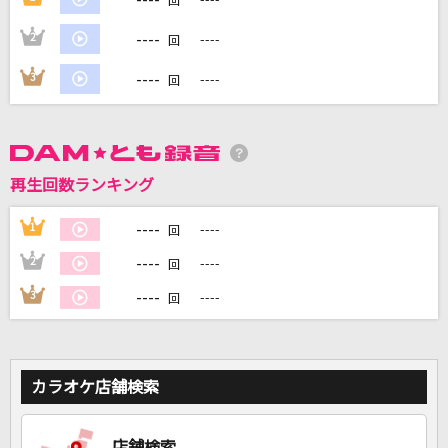
回
----
2
----
回
DAMに会員登録・ログインして
カラオケをもっと楽しもう！
----
3
----
回
再生回数ランキング
自宅でカラオケ歌い放題！
家族や友達と一緒に！練習にも！
----
1
----
回
----
2
----
回
----
3
----
回
カラオケ店舗検索
店舗検索