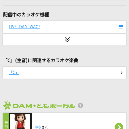
奏(かなで)
スキマスイッチ
配信中のカラオケ機種
ハルウタ
LIVE DAM WAO!
いきものがかり
1991(ビデオクリップバージョン)
米津玄師
「C」(生音)に関連するカラオケ楽曲
マリーゴールド
「C」
あいみょん
P-O-P-T-R-A-I-N
ノーナ・リーヴス
2026年8月度
Someday
EXILE
ゆな
さん