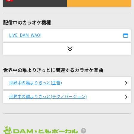
東京協奏曲
宮本浩次×櫻井和寿 organized by ap bank
配信中のカラオケ機種
[生音]光るなら
Goose house
LIVE DAM WAO!
ヒトリゴト
ClariS
世界中の誰よりきっとに関連するカラオケ楽曲
とくべチュ、して
＝LOVE
世界中の誰よりきっと(生音)
海踏みのスピカ
世界中の誰よりきっと(テクノバージョン)
水瀬いのり
セクシー・アドベンチャー
中村裕介
2026年8月度