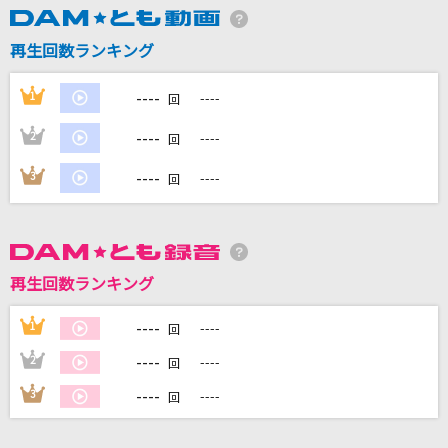
再生回数ランキング
DAMに会員登録・ログインして
カラオケをもっと楽しもう！
----
1
----
回
----
2
----
回
----
3
----
回
自宅でカラオケ歌い放題！
家族や友達と一緒に！練習にも！
再生回数ランキング
----
1
----
回
----
2
----
回
----
3
----
回