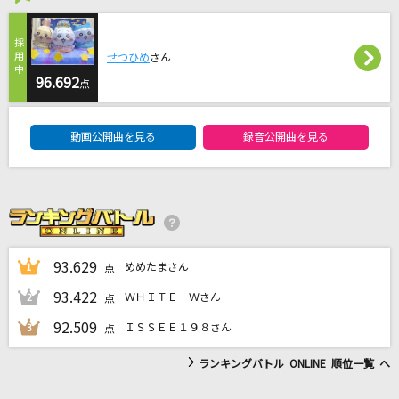
Fan Letter
ME:I
せつひめ
さん
鳥の詩
96.692
点
Lia
DAM★ともボーカルエントリーランキング
動画公開曲を見る
録音公開曲を見る
Countach
轟はじめ
Stellar Stellar
星街すいせい
93.629
めめたまさん
1
点
もっと見る
93.422
ＷＨＩＴＥ－Ｗさん
2
点
92.509
ＩＳＳＥＥ１９８さん
3
点
DAMの新曲・ランキングなど
カラオケ最新情報をチェック！
ランキングバトル ONLINE 順位一覧 へ