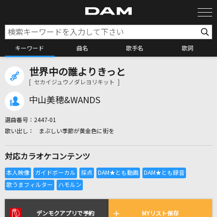
キーワード
曲名
歌手名
歌詞
世界中の誰よりきっと
カラオケ検索
[ セカイジュウノダレヨリキット ]
中山美穂&WANDS
カラオケ店舗検索
選曲番号：
2447-01
まぶしい季節が黄金色に街を
カラオケリクエスト
対応カラオケコンテンツ
全国りれき
リアルタイムで歌われている曲の一覧
デンモクアプリで予約
MYリスト保存