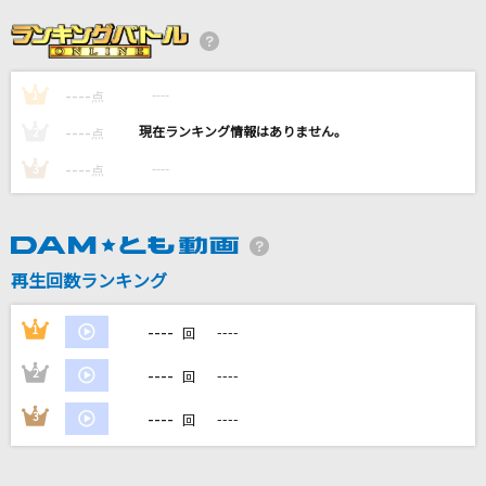
笑顔
いきものがかり
----
----
1
[良音]遥か彼方
点
ASIAN KUNG-FU GENERATION
----
----
2
点
----
----
3
点
夏祭り
Whiteberry
Shuffle
再生回数ランキング
奥井雅美
----
1
----
回
もっと見る
----
2
----
回
DAMの新曲・ランキングなど
----
3
----
回
カラオケ最新情報をチェック！