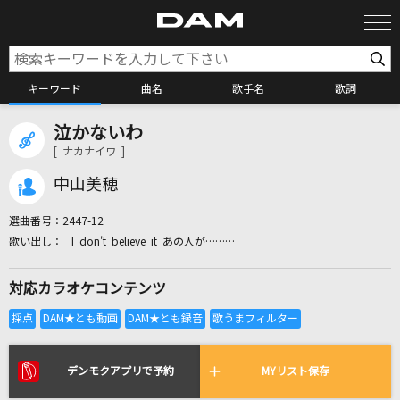
キーワード
曲名
歌手名
歌詞
泣かないわ
カラオケ検索
[ ナカナイワ ]
中山美穂
カラオケ店舗検索
選曲番号：
2447-12
I don't believe it あの人が………
カラオケリクエスト
対応カラオケコンテンツ
全国りれき
リアルタイムで歌われている曲の一覧
デンモクアプリで予約
MYリスト保存