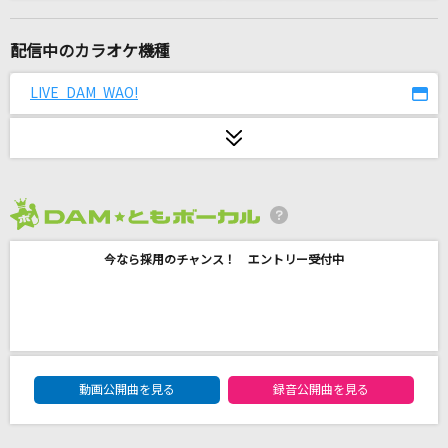
Ordinary days
milet
配信中のカラオケ機種
ひまわりの約束
LIVE DAM WAO!
秦 基博
夜もすがら君想ふ
TOKOTOKO(西沢さんP)feat.GUMI
2026年8月度
Soranji
今なら採用のチャンス！ エントリー受付中
Mrs. GREEN APPLE
[生音]歌うたいのバラッド
斉藤和義
DAM★ともボーカルエントリーランキング
Monolith
動画公開曲を見る
録音公開曲を見る
Crossfaith