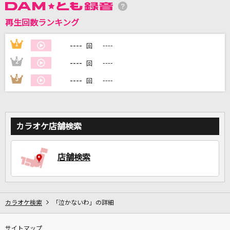
再生回数ランキング
DAMに会員登録・ログインして
カラオケをもっと楽しもう！
----
1
----
回
----
2
----
回
----
3
----
回
自宅でカラオケ歌い放題！
家族や友達と一緒に！練習にも！
カラオケ店舗検索
店舗検索
カラオケ検索
「泣かないわ」の詳細
サイトマップ