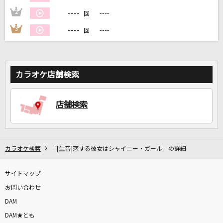
----
2
----
回
----
3
----
回
DAMに会員登録・ログインして
カラオケをもっと楽しもう！
カラオケ店舗検索
自宅でカラオケ歌い放題！
店舗検索
家族や友達と一緒に！練習にも！
カラオケ検索
「[生音]恋する彼女はシャイニー・ガール」の詳細
サイトマップ
お問い合わせ
DAM
DAM★とも