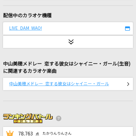
Overdose
なとり
配信中のカラオケ機種
悲しき友情
LIVE DAM WAO!
西城秀樹
小樽にて
岩出和也
中山美穂メドレー 恋する彼女はシャイニー・ガール(生音)
に関連するカラオケ楽曲
赤いスイートピー
松田聖子
中山美穂メドレー 恋する彼女はシャイニー・ガール
アカシア(ポケモンスペシャルMV「GOTCHA！」
ver.)
BUMP OF CHICKEN
[生音]冬の花
宮本浩次
78.763
たかりんりんさん
1
点