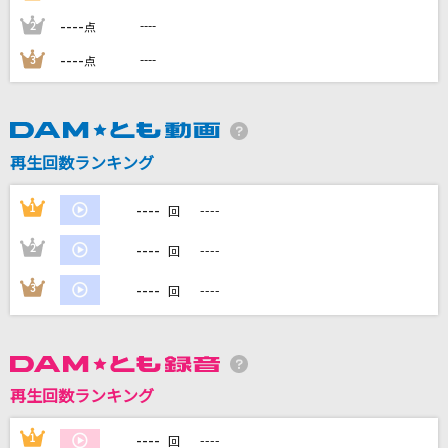
----
----
2
点
あぶく
----
----
3
点
ヨルシカ
[生音]プラネタリウム
BUMP OF CHICKEN
再生回数ランキング
幕が上がる
----
1
----
回
back number
----
2
----
回
クランベリーとパンケーキ
----
3
----
米津玄師
回
もっと見る
DAMの新曲・ランキングなど
再生回数ランキング
カラオケ最新情報をチェック！
----
1
----
回