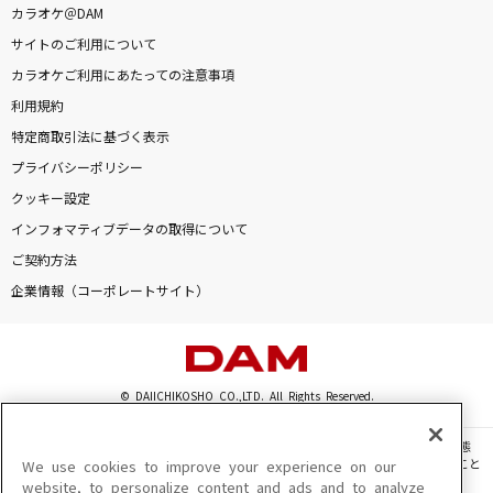
カラオケ＠DAM
サイトのご利用について
カラオケご利用にあたっての注意事項
利用規約
特定商取引法に基づく表示
プライバシーポリシー
クッキー設定
インフォマティブデータの取得について
ご契約方法
企業情報（コーポレートサイト）
© DAIICHIKOSHO CO.,LTD. All Rights Reserved.
このサイトに掲載されている一切の文章・画像・写真・動画・音声等を、手段や形態
を問わず、著作権法の定める範囲を超えて無断で複製、転載、ファイル化などすること
We use cookies to improve your experience on our
を禁じます。
website, to personalize content and ads and to analyze