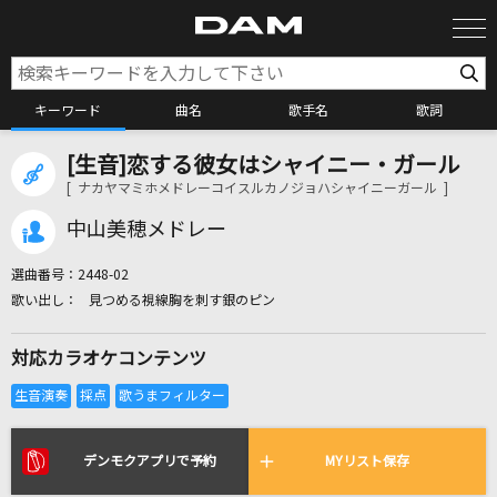
キーワード
曲名
歌手名
歌詞
[生音]恋する彼女はシャイニー・ガール
カラオケ検索
[ ナカヤマミホメドレーコイスルカノジョハシャイニーガール ]
中山美穂メドレー
カラオケ店舗検索
選曲番号：
2448-02
見つめる視線胸を刺す銀のピン
カラオケリクエスト
対応カラオケコンテンツ
全国りれき
リアルタイムで歌われている曲の一覧
デンモクアプリで予約
MYリスト保存