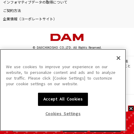
インフォマティブデータの取得について
ご契約方法
企業情報（コーポレートサイト）
© DAIICHIKOSHO CO.,LTD. All Rights Reserved.
このサイトに掲載されている一切の文章・画像・写真・動画・音声等を、手段や形態
を問わず、著作権法の定める範囲を超えて無断で複製、転載、ファイル化などすること
We use cookies to improve your experience on our
を禁じます。
website, to personalize content and ads and to analyze
our traffic. Please click [Cookie Settings] to customize
楽曲及びコンテンツは、機種によりご利用いただけない場合があります。
your cookie settings on our website.
楽曲及びコンテンツの配信日、配信内容が変更になる場合があります。
楽曲によりMYリスト保存ができない場合があります。
Accept All Cookies
JASRAC許諾番号
6602250213Y31015 6602250112Y38026 6602250240Y31015
6602250241Y45122
Cookies Settings
NexTone許諾番号
ID000002945 ID000002947 ID000002937 ID000002938