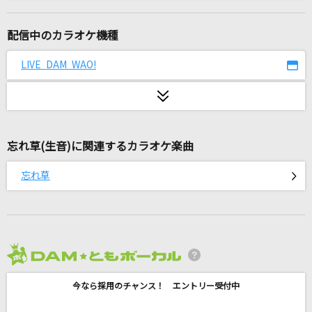
ブラッディ・グルービー
ChroNoiR
配信中のカラオケ機種
ミックスナッツ
LIVE DAM WAO!
Official髭男dism
タペストリー
Snow Man
忘れ草(生音)に関連するカラオケ楽曲
レクイエム
忘れ草
Kanaria feat. 星街すいせい
[生音]カルマ
BUMP OF CHICKEN
2026年8月度
ロビンソン
今なら採用のチャンス！ エントリー受付中
スピッツ