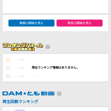
[生音]変幻自在のマジカルスター(Animelo Sum
mer Live 2014-ONENESS-Ver.)
GRANRODEO
DAM★ともボーカルエントリーランキング
動画公開曲を見る
録音公開曲を見る
[生音]コネクト
ClariS
[生音]きっと どこかで
TUBE(チューブ)
----
----
1
点
面影
----
----
2
点
Novelbright
----
----
3
点
もっと見る
DAMの新曲・ランキングなど
再生回数ランキング
カラオケ最新情報をチェック！