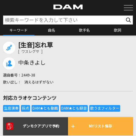
キーワード
曲名
歌手名
歌詞
[生音]忘れ草
カラオケ検索
[ ワスレグサ ]
中条きよし
カラオケ店舗検索
選曲番号：
2449-38
消えるはずがない
カラオケリクエスト
対応カラオケコンテンツ
全国りれき
リアルタイムで歌われている曲の一覧
デンモクアプリで予約
MYリスト保存