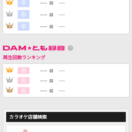
----
1
----
回
----
2
----
回
DAMに会員登録・ログインして
----
3
----
回
カラオケをもっと楽しもう！
再生回数ランキング
自宅でカラオケ歌い放題！
家族や友達と一緒に！練習にも！
----
1
----
回
----
2
----
回
----
3
----
回
カラオケ店舗検索