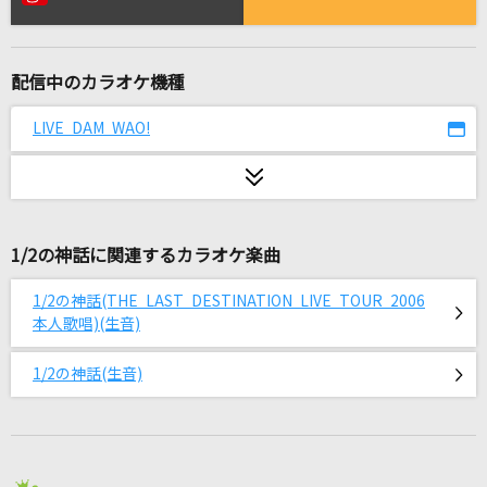
花になって(TVアニメ『薬屋のひとりごと』バー
ジョン)
緑黄色社会
配信中のカラオケ機種
[生音]迷い道
LIVE DAM WAO!
渡辺真知子
羽後の恋唄
長山洋子
1/2の神話に関連するカラオケ楽曲
オトノケ
1/2の神話(THE LAST DESTINATION LIVE TOUR 2006
Creepy Nuts
本人歌唱)(生音)
[生音]ピースサイン
1/2の神話(生音)
米津玄師
ブレインロット
東京真中