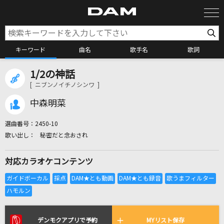
キーワード
曲名
歌手名
歌詞
1/2の神話
カラオケ検索
[ ニブンノイチノシンワ ]
中森明菜
カラオケ店舗検索
選曲番号：
2450-10
秘密だと念おされ
カラオケリクエスト
対応カラオケコンテンツ
全国りれき
リアルタイムで歌われている曲の一覧
デンモクアプリで予約
MYリスト保存