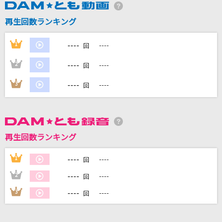
再生回数ランキング
DAMに会員登録・ログインして
----
1
----
回
カラオケをもっと楽しもう！
----
2
----
回
----
3
----
回
自宅でカラオケ歌い放題！
家族や友達と一緒に！練習にも！
再生回数ランキング
----
1
----
回
----
2
----
回
----
3
----
回