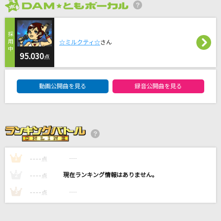
2026年8月度
[生音]愛でした。
SUPER EIGHT
☆ミルクティ☆
さん
1985
95.030
点
レベッカメドレー
DAM★ともボーカルエントリーランキング
動画公開曲を見る
録音公開曲を見る
ANIMA
ReoNa
怪獣
サカナクション
----
----
1
点
もっと見る
----
----
2
点
----
----
3
点
DAMの新曲・ランキングなど
カラオケ最新情報をチェック！