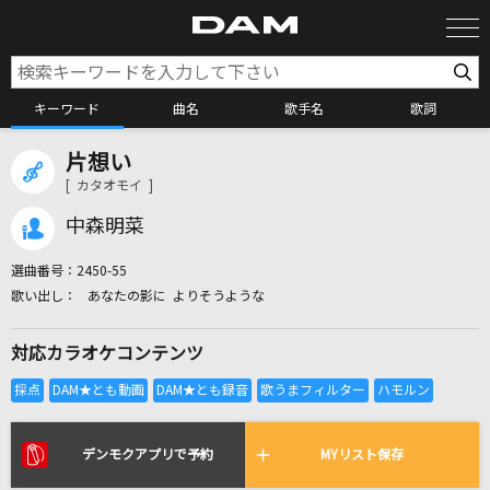
キーワード
曲名
歌手名
歌詞
片想い
カラオケ検索
[ カタオモイ ]
中森明菜
カラオケ店舗検索
選曲番号：
2450-55
あなたの影に よりそうような
カラオケリクエスト
対応カラオケコンテンツ
全国りれき
リアルタイムで歌われている曲の一覧
デンモクアプリで予約
MYリスト保存