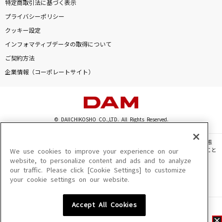
特定商取引法に基づく表示
プライバシーポリシー
クッキー設定
インフォマティブデータの取得について
ご契約方法
企業情報（コーポレートサイト）
© DAIICHIKOSHO CO.,LTD. All Rights Reserved.
このサイトに掲載されている一切の文章・画像・写真・動画・音声等を、手段や形態
を問わず、著作権法の定める範囲を超えて無断で複製、転載、ファイル化などすること
We use cookies to improve your experience on our
を禁じます。
website, to personalize content and ads and to analyze
our traffic. Please click [Cookie Settings] to customize
楽曲及びコンテンツは、機種によりご利用いただけない場合があります。
your cookie settings on our website.
楽曲及びコンテンツの配信日、配信内容が変更になる場合があります。
楽曲によりMYリスト保存ができない場合があります。
Accept All Cookies
JASRAC許諾番号
6602250213Y31015 6602250112Y38026 6602250240Y31015
6602250241Y45122