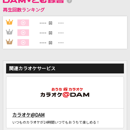
再生回数ランキング
DAMに会員登録・ログインして
カラオケをもっと楽しもう！
----
1
----
回
----
2
----
回
----
3
----
回
自宅でカラオケ歌い放題！
家族や友達と一緒に！練習にも！
関連カラオケサービス
カラオケ@DAM
いつものカラオケが24時間いつでもおうちで楽しめる！