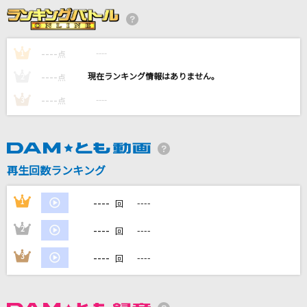
爆裂愛してる
M!LK
----
----
1
点
シャルル
----
----
2
点
バルーン
----
----
3
点
Gee
少女時代
ブリキノダンス
再生回数ランキング
Ado
----
1
----
回
もっと見る
----
2
----
回
DAMの新曲・ランキングなど
----
3
----
回
カラオケ最新情報をチェック！