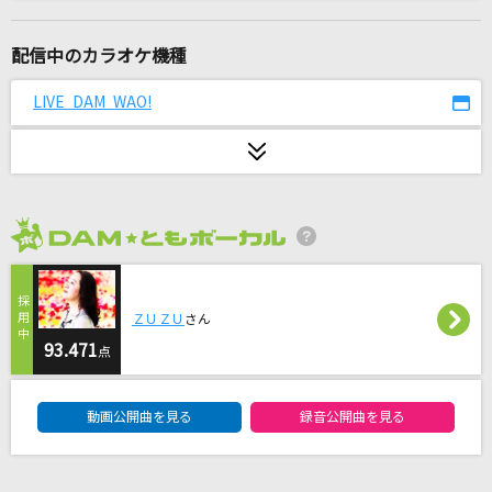
田園
玉置浩二
配信中のカラオケ機種
[生音]もう恋なんてしない
LIVE DAM WAO!
槇原敬之(Makihara)
甘い嘘
パク・ジュニョン
2026年8月度
Falco-ファルコ-
島谷ひとみ
ＺＵＺＵ
さん
Pretender
93.471
点
Official髭男dism
DAM★ともボーカルエントリーランキング
動画公開曲を見る
録音公開曲を見る
りスタート
豆柴の大群