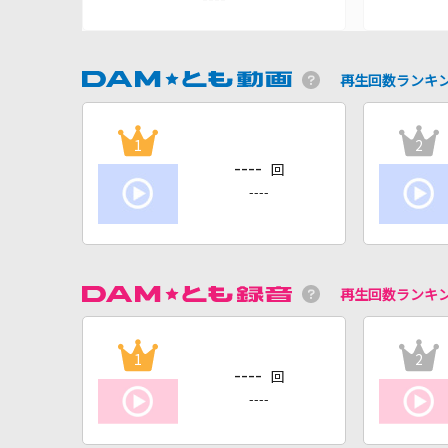
再生回数ランキ
1
2
----
回
----
再生回数ランキ
1
2
----
回
----