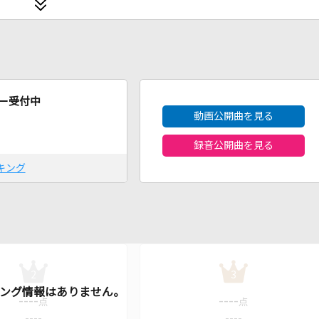
2026年8月度
ー受付中
動画公開曲を見る
録音公開曲を見る
キング
2
3
----
----
点
点
----
----