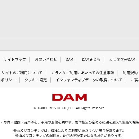
サイトマップ
お問い合わせ
DAM
DAM★とも
カラオケ＠DAM
サイトのご利用について
カラオケご利用にあたっての注意事項
利用規約
ーポリシー
クッキー設定
インフォマティブデータの取得について
ご契
© DAIICHIKOSHO CO.,LTD. All Rights Reserved.
・写真・動画・音声等を、手段や形態を問わず、著作権法の定める範囲を超えて無断で複
楽曲及びコンテンツは、機種によりご利用いただけない場合があります。
楽曲及びコンテンツの配信日、配信内容が変更になる場合があります。