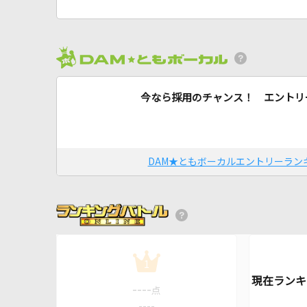
今なら採用のチャンス！ エントリ
DAM★ともボーカルエントリーラン
1
----
点
----