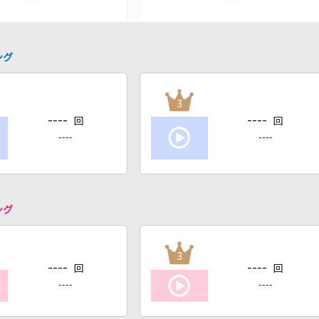
ング
3
----
----
回
回
----
----
ング
3
----
----
回
回
----
----