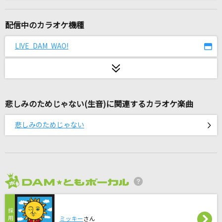
1986年のマリリン
本田美奈子
配信中のカラオケ機種
痛いよ
LIVE DAM WAO!
清 竜人
[生音]闘う戦士たちへ愛を込めて
サザンオールスターズ
悲しみのためじゃない(生音)に関連するカラオケ楽曲
Vinyl
悲しみのためじゃない
King Gnu
鱗(うろこ)
秦 基博
2026年8月度
But...(Fuma solo)
Sexy Zone
ミッキー
さん