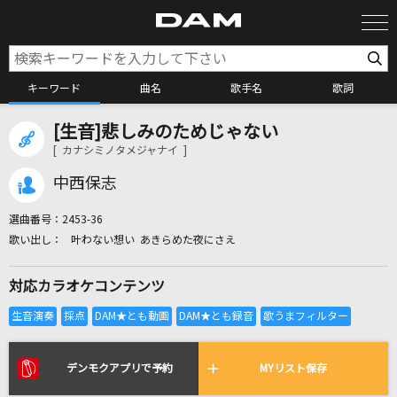
キーワード
曲名
歌手名
歌詞
[生音]悲しみのためじゃない
カラオケ検索
[ カナシミノタメジャナイ ]
中西保志
カラオケ店舗検索
選曲番号：
2453-36
叶わない想い あきらめた夜にさえ
カラオケリクエスト
対応カラオケコンテンツ
全国りれき
リアルタイムで歌われている曲の一覧
デンモクアプリで予約
MYリスト保存