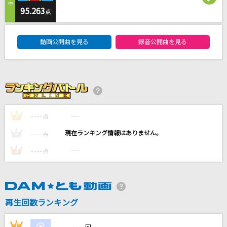
君に触れた時から
95.263
点
Nissy(西島隆弘)
DAM★ともボーカルエントリーランキング
動画公開曲を見る
録音公開曲を見る
あいつら全員同窓会
ずっと真夜中でいいのに。
高嶺の花子さん
back number
----
----
1
点
やさしさで溢れるように
----
----
2
点
JUJU
----
----
3
点
もっと見る
DAMの新曲・ランキングなど
カラオケ最新情報をチェック！
再生回数ランキング
----
1
----