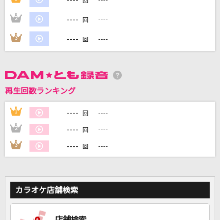
回
----
2
----
回
DAMに会員登録・ログインして
カラオケをもっと楽しもう！
----
3
----
回
再生回数ランキング
自宅でカラオケ歌い放題！
家族や友達と一緒に！練習にも！
----
1
----
回
----
2
----
回
----
3
----
回
カラオケ店舗検索
店舗検索