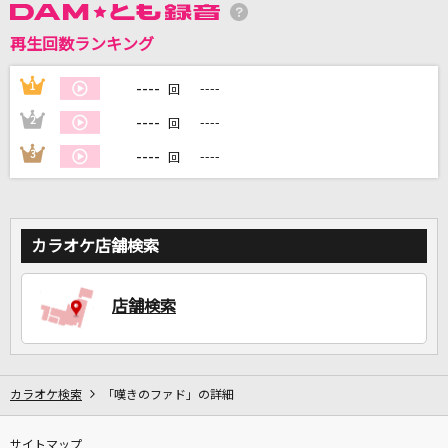
再生回数ランキング
----
1
----
回
DAMに会員登録・ログインして
カラオケをもっと楽しもう！
----
2
----
回
----
3
----
回
自宅でカラオケ歌い放題！
家族や友達と一緒に！練習にも！
カラオケ店舗検索
店舗検索
カラオケ検索
「嘆きのファド」の詳細
サイトマップ