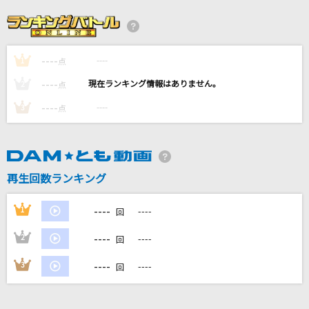
B'z
神様の言うとおり
まふまふ
----
----
1
点
----
----
2
点
[生音]大阪恋しずく
水森かおり
----
----
3
点
[生音]青い珊瑚礁
松田聖子
再生回数ランキング
[生音]飾りじゃないのよ涙は
----
中森明菜
1
----
回
----
2
----
もっと見る
回
----
3
----
回
DAMの新曲・ランキングなど
カラオケ最新情報をチェック！