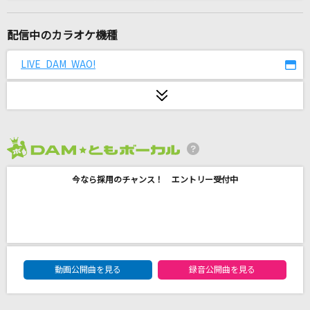
Contrail
安室奈美恵
配信中のカラオケ機種
オレンジ
LIVE DAM WAO!
逢坂大河(CV:釘宮理恵)・櫛枝実乃梨(CV:堀江由衣)・川嶋亜美(CV:喜多村
英梨)
[プロオケ]蕾
コブクロ
2026年8月度
ホワイトノイズ(「東京リベンジャーズ」アニメ
今なら採用のチャンス！ エントリー受付中
バージョン)
Official髭男dism
旅路
藤井 風
DAM★ともボーカルエントリーランキング
動画公開曲を見る
録音公開曲を見る
FMP