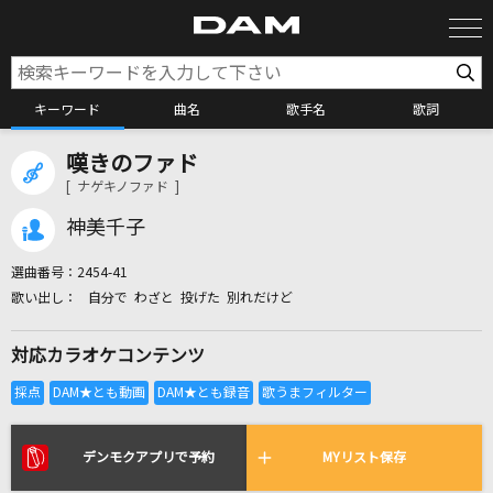
キーワード
曲名
歌手名
歌詞
嘆きのファド
カラオケ検索
[ ナゲキノファド ]
神美千子
カラオケ店舗検索
選曲番号：
2454-41
自分で わざと 投げた 別れだけど
カラオケリクエスト
対応カラオケコンテンツ
全国りれき
リアルタイムで歌われている曲の一覧
デンモクアプリで予約
MYリスト保存