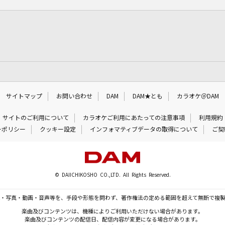
サイトマップ
お問い合わせ
DAM
DAM★とも
カラオケ＠DAM
サイトのご利用について
カラオケご利用にあたっての注意事項
利用規約
ーポリシー
クッキー設定
インフォマティブデータの取得について
ご契
© DAIICHIKOSHO CO.,LTD. All Rights Reserved.
・写真・動画・音声等を、手段や形態を問わず、著作権法の定める範囲を超えて無断で複
楽曲及びコンテンツは、機種によりご利用いただけない場合があります。
楽曲及びコンテンツの配信日、配信内容が変更になる場合があります。