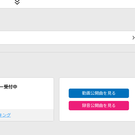
2026年8月度
ー受付中
動画公開曲を見る
録音公開曲を見る
キング