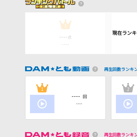
1
----
点
----
再生回数ランキ
1
2
----
回
----
再生回数ランキ