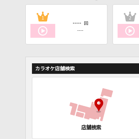
1
2
----
回
----
カラオケ店舗検索
店舗検索