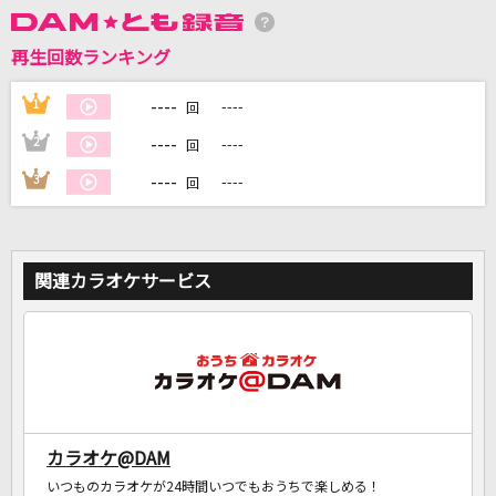
再生回数ランキング
DAMに会員登録・ログインして
カラオケをもっと楽しもう！
----
1
----
回
----
2
----
回
----
3
----
回
自宅でカラオケ歌い放題！
家族や友達と一緒に！練習にも！
関連カラオケサービス
カラオケ@DAM
いつものカラオケが24時間いつでもおうちで楽しめる！