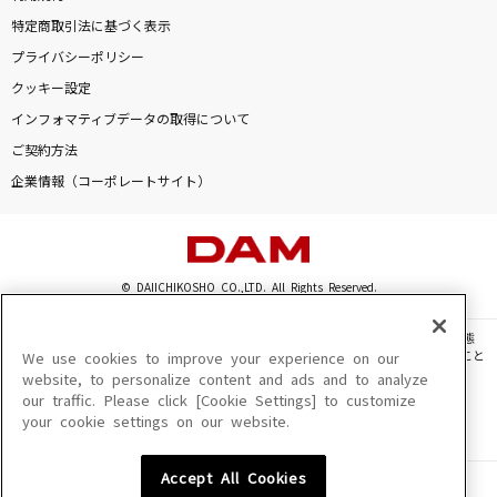
特定商取引法に基づく表示
プライバシーポリシー
クッキー設定
インフォマティブデータの取得について
ご契約方法
企業情報（コーポレートサイト）
© DAIICHIKOSHO CO.,LTD. All Rights Reserved.
このサイトに掲載されている一切の文章・画像・写真・動画・音声等を、手段や形態
を問わず、著作権法の定める範囲を超えて無断で複製、転載、ファイル化などすること
We use cookies to improve your experience on our
を禁じます。
website, to personalize content and ads and to analyze
our traffic. Please click [Cookie Settings] to customize
楽曲及びコンテンツは、機種によりご利用いただけない場合があります。
your cookie settings on our website.
楽曲及びコンテンツの配信日、配信内容が変更になる場合があります。
楽曲によりMYリスト保存ができない場合があります。
Accept All Cookies
JASRAC許諾番号