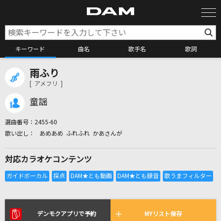
キーワード
曲名
歌手名
歌詞
雨ふり
カラオケ検索
[ アメフリ ]
童謡
カラオケ店舗検索
選曲番号：
2455-60
あめあめ ふれふれ かあさんが
カラオケリクエスト
対応カラオケコンテンツ
全国りれき
リアルタイムで歌われている曲の一覧
デンモクアプリで予約
MYリスト保存