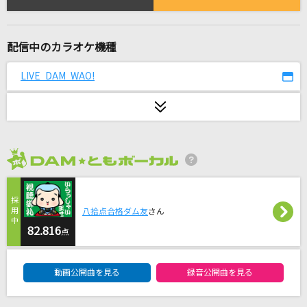
ウィーアー!
きただにひろし
配信中のカラオケ機種
[生音]RAIN
SEKAI NO OWARI(世界の終わり)
LIVE DAM WAO!
[生音]乙女座宮
山口百恵
Mellow Addiction
2026年8月度
MELLOW DEAR US
謎
八拾点合格ダム友
さん
82.816
小松未歩
点
DAM★ともボーカルエントリーランキング
馬と鹿
動画公開曲を見る
録音公開曲を見る
米津玄師