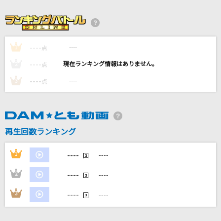
SUNSET BEACH
飯島真理
一輪
----
----
1
点
Little Glee Monster
----
----
2
点
----
----
3
[生音]気まぐれロマンティック
点
いきものがかり
Wasted Nights
再生回数ランキング
ONE OK ROCK
----
もっと見る
1
----
回
----
2
----
回
DAMの新曲・ランキングなど
カラオケ最新情報をチェック！
----
3
----
回