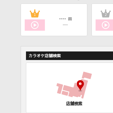
1
2
----
回
----
カラオケ店舗検索
店舗検索