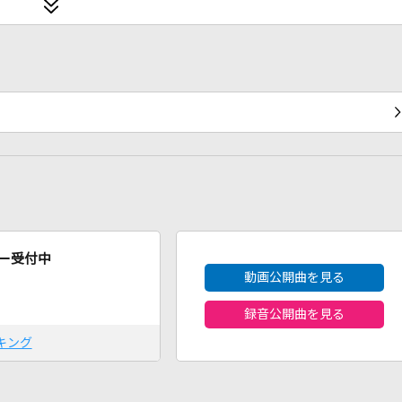
2026年8月度
ー受付中
動画公開曲を見る
録音公開曲を見る
キング