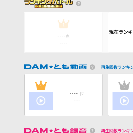
1
----
点
----
再生回数ランキ
1
2
----
回
----
再生回数ランキ