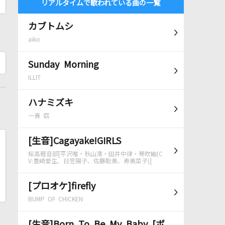
リアルタイムで歌われている曲の一覧
カブトムシ
aiko
Sunday Morning
ILLIT
ハナミズキ
一青 窈
[生音]Cagayake!GIRLS
桜高軽音部[平沢唯・秋山澪・田井中律・琴吹紬(C
V:豊崎愛生、日笠陽子、佐藤聡美、寿美菜子)]
[プロオケ]firefly
BUMP OF CHICKEN
[生音]Born To Be My Baby [ボ