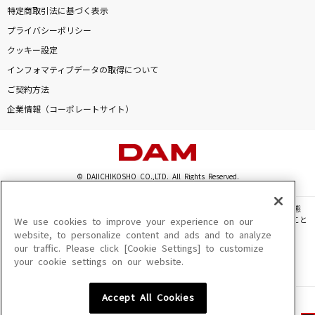
特定商取引法に基づく表示
プライバシーポリシー
クッキー設定
インフォマティブデータの取得について
ご契約方法
企業情報（コーポレートサイト）
© DAIICHIKOSHO CO.,LTD. All Rights Reserved.
このサイトに掲載されている一切の文章・画像・写真・動画・音声等を、手段や形態
を問わず、著作権法の定める範囲を超えて無断で複製、転載、ファイル化などすること
We use cookies to improve your experience on our
を禁じます。
website, to personalize content and ads and to analyze
our traffic. Please click [Cookie Settings] to customize
楽曲及びコンテンツは、機種によりご利用いただけない場合があります。
your cookie settings on our website.
楽曲及びコンテンツの配信日、配信内容が変更になる場合があります。
楽曲によりMYリスト保存ができない場合があります。
Accept All Cookies
JASRAC許諾番号
6602250213Y31015 6602250112Y38026 6602250240Y31015