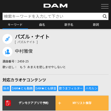
キーワード
曲名
歌手名
歌詞
パズル・ナイト
カラオケ検索
[ パズルナイト ]
中村雅俊
カラオケ店舗検索
選曲番号：
2458-25
もう おまえを悲しませやしないと
カラオケリクエスト
対応カラオケコンテンツ
全国りれき
リアルタイムで歌われている曲の一覧
デンモクアプリで予約
MYリスト保存