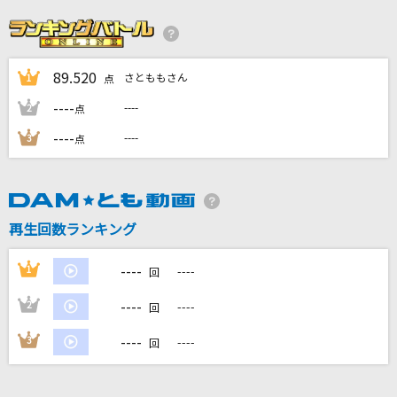
ふたりの夏物語
杉山清貴&オメガトライブ
89.520
さとももさん
1
2006・POPS 男
点
DKオリジナルメドレー
----
----
2
点
----
----
3
点
[生音]言って。
ヨルシカ
[生音]A Song for ××
再生回数ランキング
浜崎あゆみ
----
1
----
回
もっと見る
----
2
----
回
DAMの新曲・ランキングなど
----
3
----
回
カラオケ最新情報をチェック！