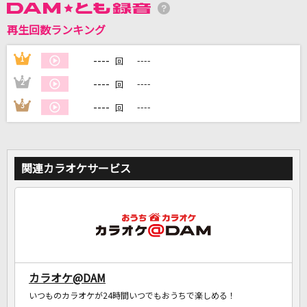
再生回数ランキング
DAMに会員登録・ログインして
カラオケをもっと楽しもう！
----
1
----
回
----
2
----
回
----
3
----
回
自宅でカラオケ歌い放題！
家族や友達と一緒に！練習にも！
関連カラオケサービス
カラオケ@DAM
いつものカラオケが24時間いつでもおうちで楽しめる！