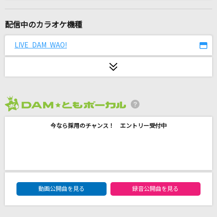
Miss Mystery
BREAKERZ
配信中のカラオケ機種
わたがし
LIVE DAM WAO!
back number
白い雪のプリンセスは
のぼる↑ feat.初音ミク
2026年8月度
Black Cherry
今なら採用のチャンス！ エントリー受付中
Acid Black Cherry
[生音]楓
スピッツ
DAM★ともボーカルエントリーランキング
花びらの刻
動画公開曲を見る
録音公開曲を見る
吉岡亜衣加