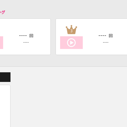
ング
3
----
----
回
回
----
----