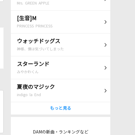
Mrs. GREEN APPLE
[生音]M
PRINCESS PRINCESS
ウォッチドッグス
神様、僕は気づいてしまった
スターランド
みやかわくん
夏夜のマジック
indigo la End
もっと見る
DAMの新曲・ランキングなど