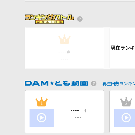
1
----
点
----
再生回数ランキ
1
2
----
回
----