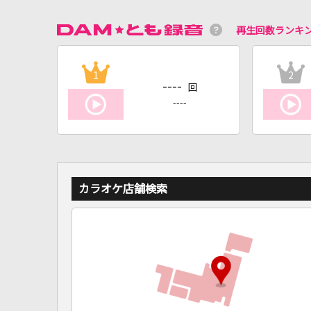
再生回数ランキ
1
2
----
回
----
カラオケ店舗検索