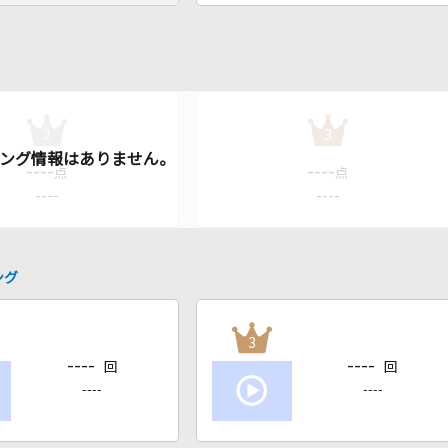
2
3
----
----
点
点
----
----
ング
3
----
----
回
回
----
----