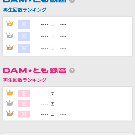
再生回数ランキング
DAMに会員登録・ログインして
カラオケをもっと楽しもう！
----
1
----
回
----
2
----
回
----
3
----
回
自宅でカラオケ歌い放題！
家族や友達と一緒に！練習にも！
再生回数ランキング
----
1
----
回
----
2
----
回
----
3
----
回