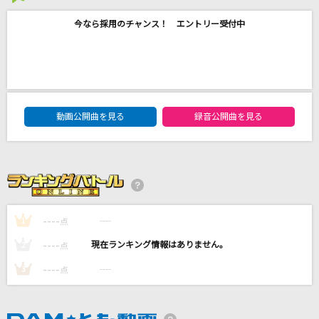
絶対称賛！
今なら採用のチャンス！ エントリー受付中
HoneyWorks feat.ハコニワリリィ
[生音]魔弾～Der Freischutz～
T.M.Revolution
DAM★ともボーカルエントリーランキング
動画公開曲を見る
録音公開曲を見る
[生音]青春の影
TULIP(チューリップ)
Magic
Mrs. GREEN APPLE
----
----
1
点
もっと見る
----
----
2
点
DAMの新曲・ランキングなど
----
----
3
点
カラオケ最新情報をチェック！