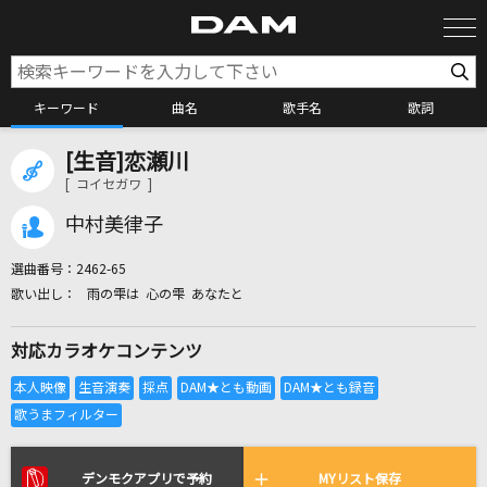
キーワード
曲名
歌手名
歌詞
[生音]恋瀬川
カラオケ検索
[ コイセガワ ]
中村美律子
カラオケ店舗検索
選曲番号：
2462-65
雨の雫は 心の雫 あなたと
カラオケリクエスト
対応カラオケコンテンツ
全国りれき
リアルタイムで歌われている曲の一覧
デンモクアプリで予約
MYリスト保存