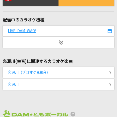
夏色花火
Snow Man
配信中のカラオケ機種
[オリカラ]虹
福山雅治
LIVE DAM WAO!
恋しさと せつなさと 心強さと
篠原涼子with t.komuro
恋瀬川(生音)に関連するカラオケ楽曲
死神
米津玄師
恋瀬川 (プロオケ)(生音)
慟哭
恋瀬川
工藤静香
集結の園へ
林原めぐみ
2026年8月度