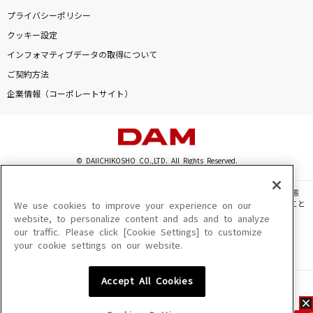
プライバシーポリシー
クッキー設定
インフォマティブデータの取得について
ご契約方法
企業情報（コーポレートサイト）
© DAIICHIKOSHO CO.,LTD. All Rights Reserved.
このサイトに掲載されている一切の文章・画像・写真・動画・音声等を、手段や形態
を問わず、著作権法の定める範囲を超えて無断で複製、転載、ファイル化などすること
We use cookies to improve your experience on our
を禁じます。
website, to personalize content and ads and to analyze
our traffic. Please click [Cookie Settings] to customize
楽曲及びコンテンツは、機種によりご利用いただけない場合があります。
your cookie settings on our website.
楽曲及びコンテンツの配信日、配信内容が変更になる場合があります。
楽曲によりMYリスト保存ができない場合があります。
Accept All Cookies
JASRAC許諾番号
6602250213Y31015 6602250112Y38026 6602250240Y31015
6602250241Y45122