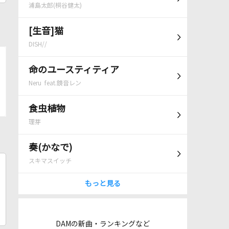
浦島太郎(桐谷健太)
[生音]猫
DISH//
命のユースティティア
Neru feat.鏡音レン
食虫植物
理芽
奏(かなで)
スキマスイッチ
もっと見る
DAMの新曲・ランキングなど