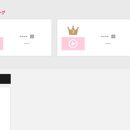
ング
3
----
----
回
回
----
----