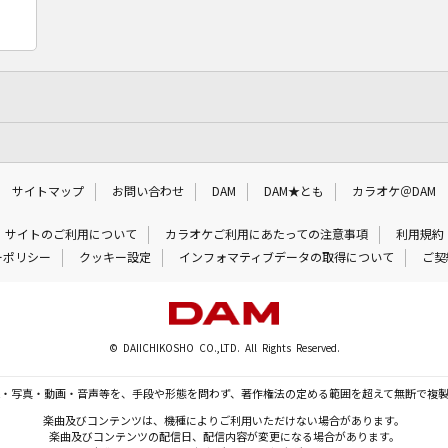
サイトマップ
お問い合わせ
DAM
DAM★とも
カラオケ＠DAM
サイトのご利用について
カラオケご利用にあたっての注意事項
利用規約
ーポリシー
クッキー設定
インフォマティブデータの取得について
ご契
© DAIICHIKOSHO CO.,LTD. All Rights Reserved.
・写真・動画・音声等を、手段や形態を問わず、著作権法の定める範囲を超えて無断で複
楽曲及びコンテンツは、機種によりご利用いただけない場合があります。
楽曲及びコンテンツの配信日、配信内容が変更になる場合があります。