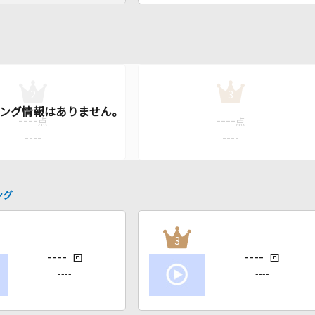
2
3
----
----
点
点
----
----
ング
3
----
----
回
回
----
----