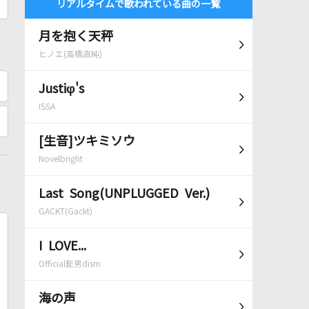
リアルタイムで歌われている曲の一覧
月を抱く天秤
ヒノエ(高橋直純)
Justiφ's
ISSA
[生音]ツキミソウ
Novelbright
Last Song(UNPLUGGED Ver.)
GACKT(Gackt)
I LOVE...
Official髭男dism
海の声