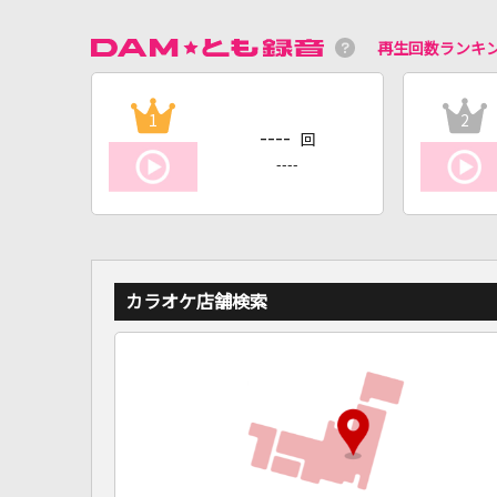
再生回数ランキ
1
2
----
回
----
カラオケ店舗検索