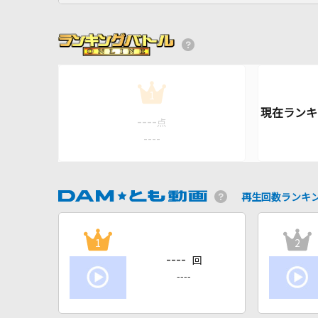
1
----
点
----
再生回数ランキ
1
2
----
回
----