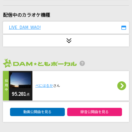
決戦スピリット
CHiCO with HoneyWorks
配信中のカラオケ機種
[生音]シルエット
LIVE DAM WAO!
KANA-BOON
ギブス
BLUE ENCOUNT
2026年8月度
全く身にならない日々
キヨ×レトルト
べにはるか
さん
インザバックルーム (「チェンソーマン」TV Siz
95.281
点
e)
DAM★ともボーカルエントリーランキング
syudou
動画公開曲を見る
録音公開曲を見る
残酷な天使のテーゼ
高橋洋子