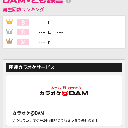
再生回数ランキング
----
1
----
DAMに会員登録・ログインして
回
カラオケをもっと楽しもう！
----
2
----
回
----
3
----
回
自宅でカラオケ歌い放題！
家族や友達と一緒に！練習にも！
関連カラオケサービス
カラオケ@DAM
いつものカラオケが24時間いつでもおうちで楽しめる！