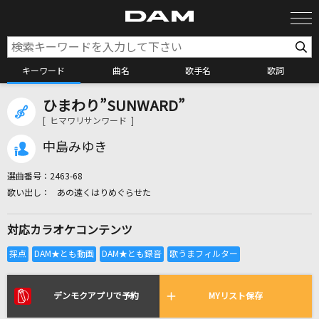
キーワード
曲名
歌手名
歌詞
ひまわり”SUNWARD”
カラオケ検索
[ ヒマワリサンワード ]
中島みゆき
カラオケ店舗検索
選曲番号：
2463-68
あの遠くはりめぐらせた
カラオケリクエスト
対応カラオケコンテンツ
全国りれき
リアルタイムで歌われている曲の一覧
デンモクアプリで予約
MYリスト保存