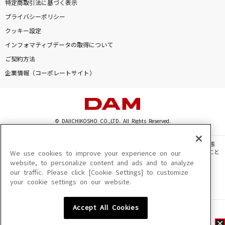
特定商取引法に基づく表示
プライバシーポリシー
クッキー設定
インフォマティブデータの取得について
ご契約方法
企業情報（コーポレートサイト）
© DAIICHIKOSHO CO.,LTD. All Rights Reserved.
このサイトに掲載されている一切の文章・画像・写真・動画・音声等を、手段や形態
を問わず、著作権法の定める範囲を超えて無断で複製、転載、ファイル化などすること
We use cookies to improve your experience on our
を禁じます。
website, to personalize content and ads and to analyze
our traffic. Please click [Cookie Settings] to customize
楽曲及びコンテンツは、機種によりご利用いただけない場合があります。
your cookie settings on our website.
楽曲及びコンテンツの配信日、配信内容が変更になる場合があります。
楽曲によりMYリスト保存ができない場合があります。
Accept All Cookies
JASRAC許諾番号
6602250213Y31015 6602250112Y38026 6602250240Y31015
6602250241Y45122