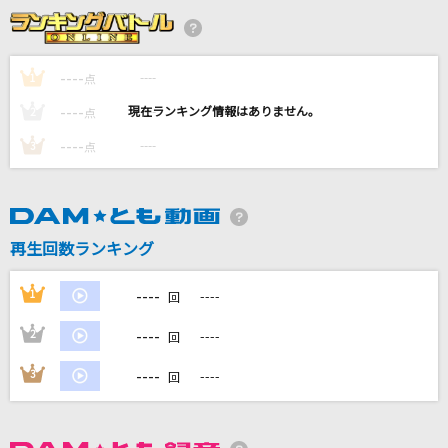
夏の影
Mrs. GREEN APPLE
----
----
1
点
----
エメラルド
----
2
点
back number
----
----
3
点
裸の心
あいみょん
再生回数ランキング
[生音]さよならの向う側
山口百恵
----
1
----
回
もっと見る
----
2
----
回
----
3
----
回
DAMの新曲・ランキングなど
カラオケ最新情報をチェック！