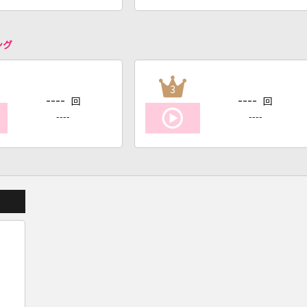
ング
3
----
----
回
回
----
----