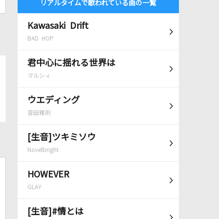
リアルタイムで歌われている曲の一覧
Kawasaki Drift
BAD HOP
君中心に揺れる世界は
マルシィ
ウエディング
音田雅則
[生音]ツキミソウ
Novelbright
HOWEVER
GLAY
[生音]#情とは