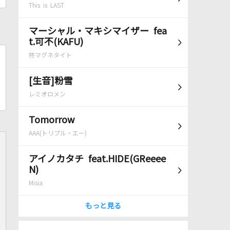
This is LAST
マーシャル・マキシマイザー fea
t.可不(KAFU)
柊マグネタイト
[生音]粉雪
レミオロメン
Tomorrow
AAA(トリプル・エー)
アイノカタチ feat.HIDE(GReeee
N)
Misia
もっと見る