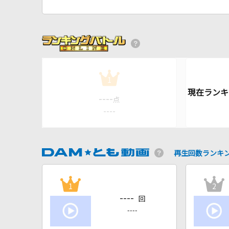
1
----
点
----
再生回数ランキ
1
2
----
回
----