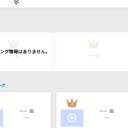
2
3
----
----
点
点
----
----
ング
3
----
----
回
回
----
----