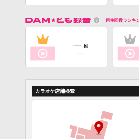
再生回数ランキ
1
2
----
回
----
カラオケ店舗検索