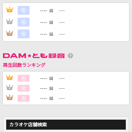
Amore～僕は君に愛を叫ぶ～
----
1
----
回
M!LK
----
2
----
回
シルシ
----
3
----
回
LiSA
歌舞伎町の女王
椎名林檎
再生回数ランキング
Let It Go [レット・イット・ゴー]
----
1
----
回
Idina Menzel
----
2
----
回
もっと見る
----
3
----
回
DAMの新曲・ランキングなど
カラオケ最新情報をチェック！
カラオケ店舗検索