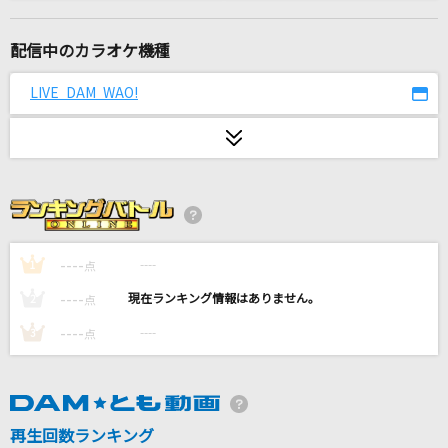
First Love
宇多田ヒカル
配信中のカラオケ機種
ギブス
LIVE DAM WAO!
椎名林檎
花無双
アイナ・ジ・エンド
[良音]Let yourself go,Let myself go
Dragon Ash
----
----
1
点
----
----
2
点
離したくはない
----
----
3
点
T-BOLAN
DOUBLE PUNCH LOVE
八舞耶倶矢(CV:内田真礼)&八舞夕弦(CV:ブリドカットセーラ恵美)
再生回数ランキング