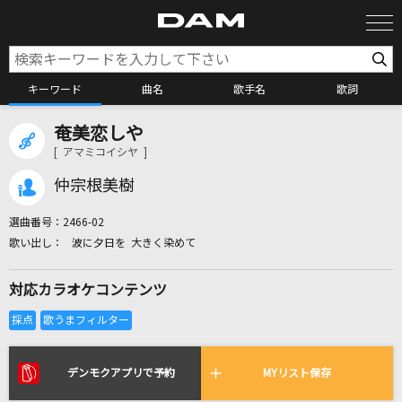
キーワード
曲名
歌手名
歌詞
奄美恋しや
カラオケ検索
[ アマミコイシヤ ]
仲宗根美樹
カラオケ店舗検索
選曲番号：
2466-02
波に夕日を 大きく染めて
カラオケリクエスト
対応カラオケコンテンツ
全国りれき
リアルタイムで歌われている曲の一覧
デンモクアプリで予約
MYリスト保存