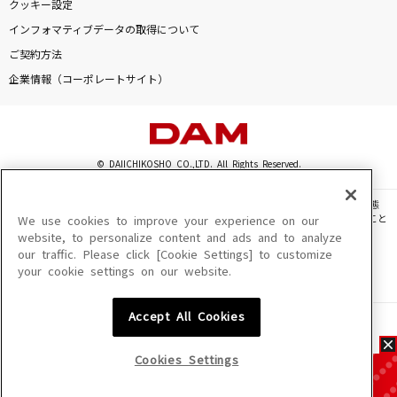
クッキー設定
インフォマティブデータの取得について
ご契約方法
企業情報（コーポレートサイト）
© DAIICHIKOSHO CO.,LTD. All Rights Reserved.
このサイトに掲載されている一切の文章・画像・写真・動画・音声等を、手段や形態
を問わず、著作権法の定める範囲を超えて無断で複製、転載、ファイル化などすること
We use cookies to improve your experience on our
を禁じます。
website, to personalize content and ads and to analyze
our traffic. Please click [Cookie Settings] to customize
楽曲及びコンテンツは、機種によりご利用いただけない場合があります。
your cookie settings on our website.
楽曲及びコンテンツの配信日、配信内容が変更になる場合があります。
楽曲によりMYリスト保存ができない場合があります。
Accept All Cookies
JASRAC許諾番号
6602250213Y31015 6602250112Y38026 6602250240Y31015
6602250241Y45122
Cookies Settings
NexTone許諾番号
ID000002945 ID000002947 ID000002937 ID000002938