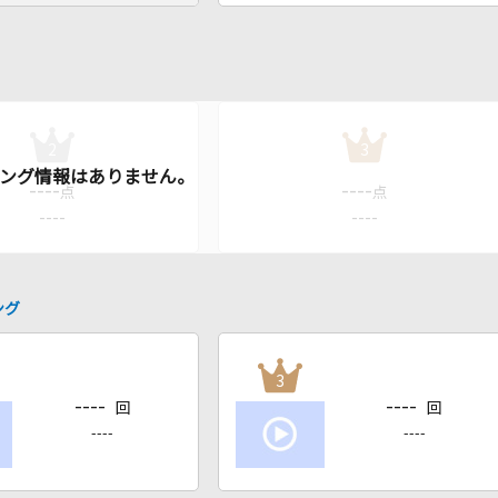
2
3
----
----
点
点
----
----
ング
3
----
----
回
回
----
----