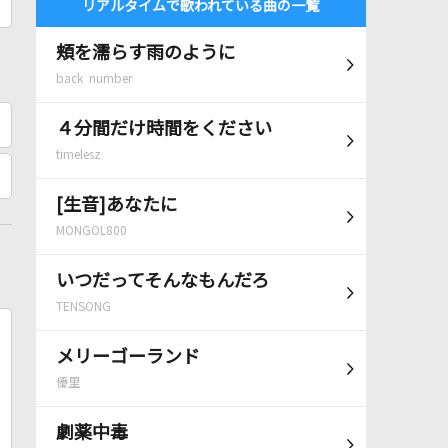
リアルタイムで歌われている曲の一覧
頬を濡らす雨のように
back number
４分間だけ時間をください
timelesz
[生音]あなたに
MONGOL800
いつだってそんなもんだろ
TENSONG
メリーゴーランド
優里
劇薬中毒