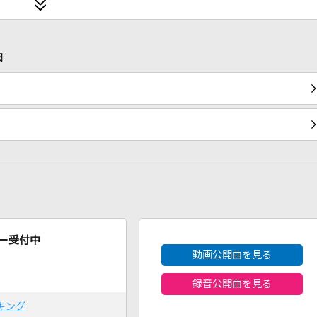
曲
2026年8月度
ー受付中
動画公開曲を見る
録音公開曲を見る
キング