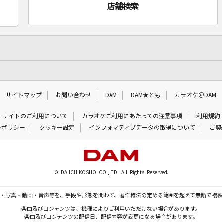
店舗検索
サイトマップ
お問い合わせ
DAM
DAM★とも
カラオケ＠DAM
サイトのご利用について
カラオケご利用にあたっての注意事項
利用規約
ーポリシー
クッキー設定
インフォマティブデータの取得について
ご契
© DAIICHIKOSHO CO.,LTD. All Rights Reserved.
・写真・動画・音声等を、手段や形態を問わず、著作権法の定める範囲を超えて無断で複
楽曲及びコンテンツは、機種によりご利用いただけない場合があります。
楽曲及びコンテンツの配信日、配信内容が変更になる場合があります。