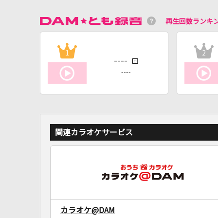
再生回数ランキ
1
2
----
回
----
関連カラオケサービス
カラオケ@DAM