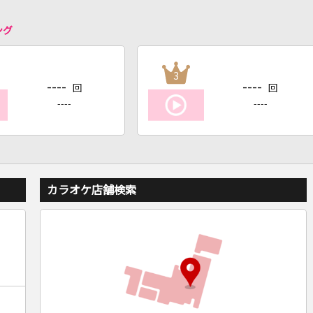
ング
3
----
----
回
回
----
----
カラオケ店舗検索