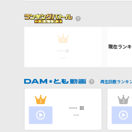
1
----
点
----
再生回数ランキ
1
2
----
回
----