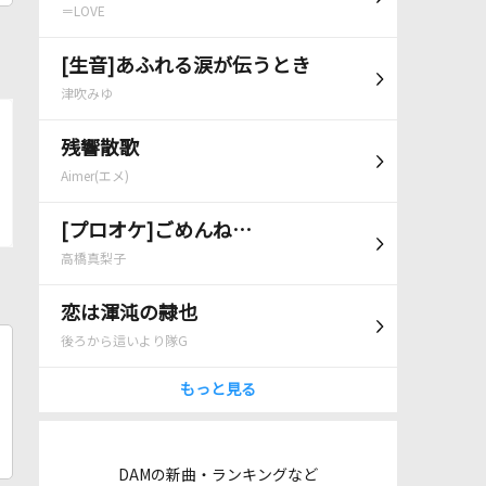
＝LOVE
[生音]あふれる涙が伝うとき
津吹みゆ
残響散歌
Aimer(エメ)
[プロオケ]ごめんね…
高橋真梨子
恋は渾沌の隷也
後ろから這いより隊G
もっと見る
DAMの新曲・ランキングなど