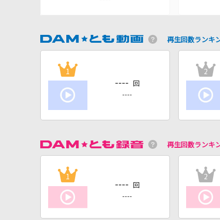
再生回数ランキ
1
2
----
回
----
再生回数ランキ
1
2
----
回
----