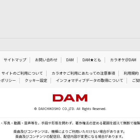
サイトマップ
お問い合わせ
DAM
DAM★とも
カラオケ＠DAM
サイトのご利用について
カラオケご利用にあたっての注意事項
利用規約
ーポリシー
クッキー設定
インフォマティブデータの取得について
ご契
© DAIICHIKOSHO CO.,LTD. All Rights Reserved.
・写真・動画・音声等を、手段や形態を問わず、著作権法の定める範囲を超えて無断で複
楽曲及びコンテンツは、機種によりご利用いただけない場合があります。
楽曲及びコンテンツの配信日、配信内容が変更になる場合があります。