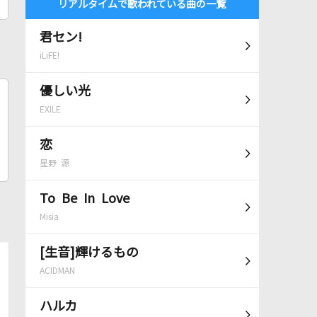
リアルタイムで歌われている曲の一覧
君セン!
iLiFE!
優しい光
EXILE
恋
星野 源
To Be In Love
Misia
[生音]輝けるもの
ACIDMAN
ハルカ