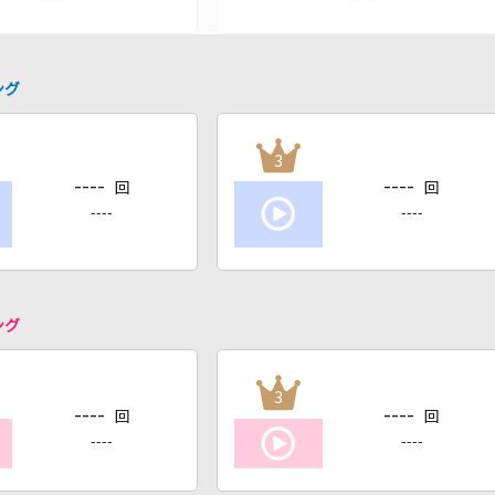
ング
3
----
----
回
回
----
----
ング
3
----
----
回
回
----
----