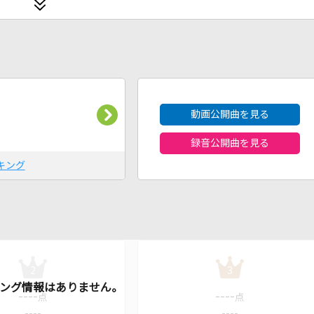
2026年8月度
動画公開曲を見る
録音公開曲を見る
キング
2
3
----
----
点
点
----
----