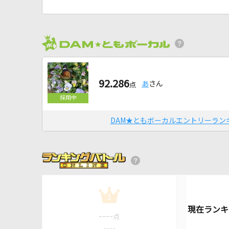
92.286
あ
さん
点
DAM★ともボーカルエントリーラン
1
----
点
----