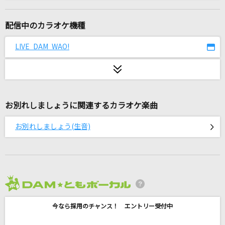
[良音]三日月
絢香
配信中のカラオケ機種
メランコリック
LIVE DAM WAO!
Junky feat.鏡音リン
打上花火
米津玄師
お別れしましょうに関連するカラオケ楽曲
the Fourth Avenue Cafe
お別れしましょう(生音)
L'Arc-en-Ciel
Go-Round
伊藤奈央 in FIX
2026年8月度
PASTEL
今なら採用のチャンス！ エントリー受付中
QU4RTZ