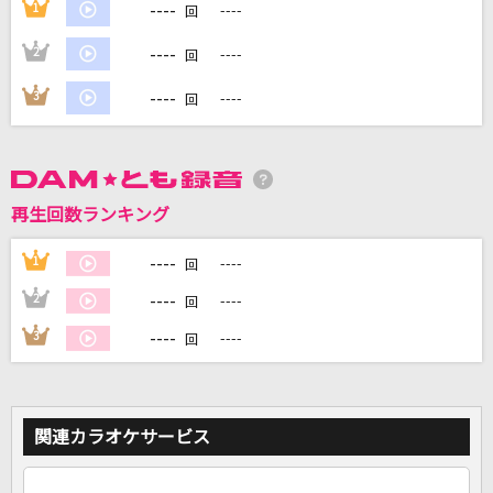
----
1
----
回
----
2
----
回
DAMに会員登録・ログインして
カラオケをもっと楽しもう！
----
3
----
回
自宅でカラオケ歌い放題！
再生回数ランキング
家族や友達と一緒に！練習にも！
----
1
----
回
----
2
----
回
----
3
----
回
関連カラオケサービス