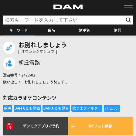
キーワード
曲名
歌手名
歌詞
お別れしましょう
カラオケ検索
[ オワカレシマショウ ]
朝丘雪路
カラオケ店舗検索
選曲番号：
2472-02
お別れしましょう契らずに
カラオケリクエスト
対応カラオケコンテンツ
全国りれき
リアルタイムで歌われている曲の一覧
デンモクアプリで予約
MYリスト保存