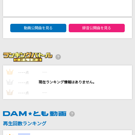
[生音]北ウイング
中森明菜
DAM★ともボーカルエントリーランキング
BELOVED
動画公開曲を見る
録音公開曲を見る
GLAY
雨
SixTONES
----
----
1
点
Pretender
Official髭男dism
----
----
2
点
----
----
3
点
もっと見る
DAMの新曲・ランキングなど
カラオケ最新情報をチェック！
再生回数ランキング