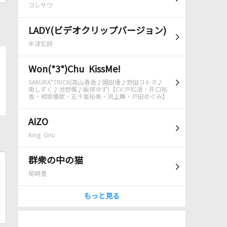
コレサワ
LADY(ビデオクリップバージョン)
米津玄師
Won(*3*)Chu KissMe!
SAKURA*TRICK(高山春香♪園田優♪野田コトネ♪
南しずく♪池野楓♪飯塚ゆず)【CV:戸松遥・井口裕
香・相坂優歌・五十嵐裕美・渕上舞・戸田めぐみ】
AIZO
King Gnu
群衆の中の猫
尾崎豊
もっと見る