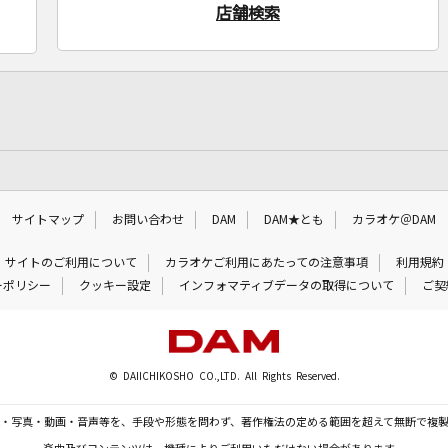
店舗検索
サイトマップ
お問い合わせ
DAM
DAM★とも
カラオケ＠DAM
サイトのご利用について
カラオケご利用にあたっての注意事項
利用規約
ーポリシー
クッキー設定
インフォマティブデータの取得について
ご契
© DAIICHIKOSHO CO.,LTD. All Rights Reserved.
・写真・動画・音声等を、手段や形態を問わず、著作権法の定める範囲を超えて無断で複