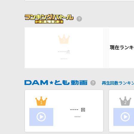
1
----
点
----
再生回数ランキ
1
2
----
回
----