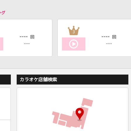
ング
3
----
----
回
回
----
----
カラオケ店舗検索