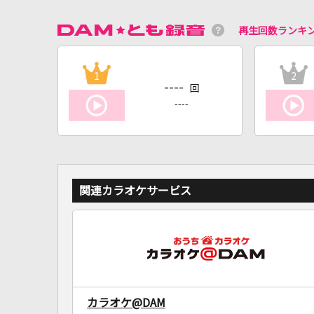
再生回数ランキ
1
2
----
回
----
関連カラオケサービス
カラオケ@DAM