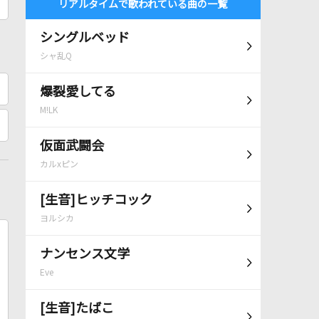
リアルタイムで歌われている曲の一覧
シングルベッド
シャ乱Q
爆裂愛してる
M!LK
仮面武闘会
カルxピン
[生音]ヒッチコック
ヨルシカ
ナンセンス文学
Eve
[生音]たばこ