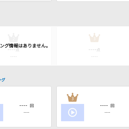
2
3
----
----
点
点
----
----
ング
3
----
----
回
回
----
----