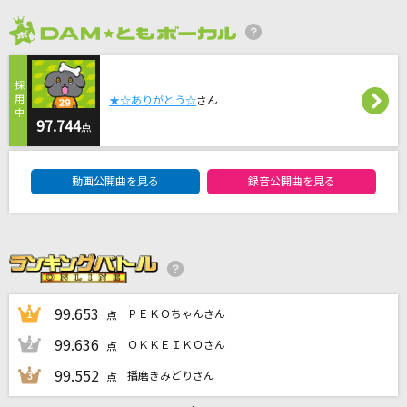
渇望
CiON
2026年8月度
劇薬中毒
★☆ありがとう☆
さん
＝LOVE
97.744
点
硬い殻のように抱きしめたい
DAM★ともボーカルエントリーランキング
乃木坂46
動画公開曲を見る
録音公開曲を見る
[生音]恋する街角
山内惠介
もっと見る
99.653
ＰＥＫＯちゃんさん
1
点
DAMの新曲・ランキングなど
99.636
ＯＫＫＥＩＫＯさん
2
点
カラオケ最新情報をチェック！
99.552
播磨きみどりさん
3
点