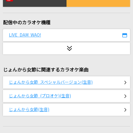
PANDORA
SiM
配信中のカラオケ機種
JUST LIVE MORE
鎧武乃風
LIVE DAM WAO!
[生音]ただ君に晴れ
ヨルシカ
じょんから女節に関連するカラオケ楽曲
On-Party!
カラフルピーチ
じょんから女節 スペシャルバージョン(生音)
[生音]千の風になって
じょんから女節 (プロオケ)(生音)
秋川雅史
じょんから女節(生音)
生まれてはじめて
神田沙也加、松たか子