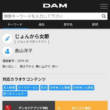
キーワード
曲名
歌手名
歌詞
じょんから女節
カラオケ検索
[ ジョンカラオンナブシ ]
長山洋子
カラオケ店舗検索
選曲番号：
2476-38
雪は下から 舞い上がり 赤い
カラオケリクエスト
対応カラオケコンテンツ
全国りれき
リアルタイムで歌われている曲の一覧
デンモクアプリで予約
MYリスト保存