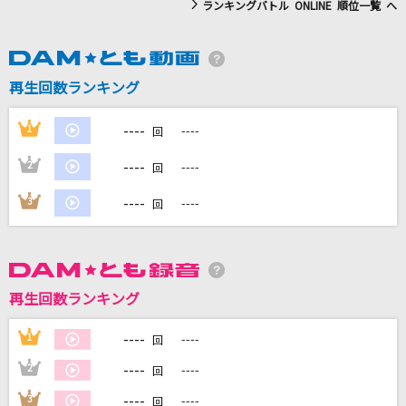
ランキングバトル ONLINE 順位一覧 へ
DAMに会員登録・ログインして
カラオケをもっと楽しもう！
再生回数ランキング
----
1
----
回
----
2
----
自宅でカラオケ歌い放題！
回
家族や友達と一緒に！練習にも！
----
3
----
回
再生回数ランキング
----
1
----
回
----
2
----
回
----
3
----
回