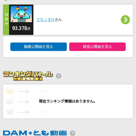
[生音]ドライフラワー
優里
さちノすけ
さん
BRAVE GROOVE
93.378
点
iLiFE!
DAM★ともボーカルエントリーランキング
動画公開曲を見る
録音公開曲を見る
夏祭り
Whiteberry
キミガタメ
Suara
----
----
1
点
もっと見る
----
----
2
点
----
----
3
点
DAMの新曲・ランキングなど
カラオケ最新情報をチェック！