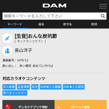
キーワード
曲名
歌手名
歌詞
[生音]おんな炭坑節
カラオケ検索
[ オンナタンコウブシ ]
長山洋子
カラオケ店舗検索
選曲番号：
2476-52
赤い煙突 目あてに行けば
カラオケリクエスト
対応カラオケコンテンツ
全国りれき
リアルタイムで歌われている曲の一覧
デンモクアプリで予約
MYリスト保存