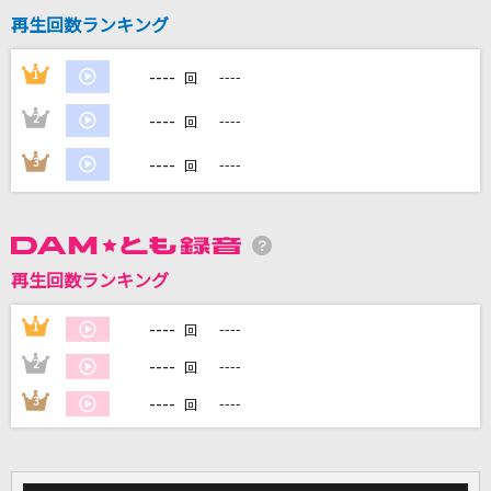
再生回数ランキング
DAMに会員登録・ログインして
----
1
----
回
カラオケをもっと楽しもう！
----
2
----
回
----
3
----
回
自宅でカラオケ歌い放題！
家族や友達と一緒に！練習にも！
再生回数ランキング
----
1
----
回
----
2
----
回
----
3
----
回