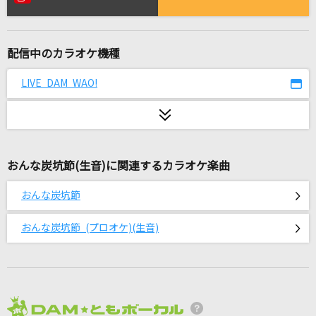
One Live One Love
ストレイライト
配信中のカラオケ機種
[生音]君はロックを聴かない
あいみょん
LIVE DAM WAO!
夏祭り
JITTERIN' JINN
おんな炭坑節(生音)に関連するカラオケ楽曲
[生音]ボクノート
スキマスイッチ
おんな炭坑節
一生に一度愛してるよ
おんな炭坑節 (プロオケ)(生音)
クリープハイプ
TATTOO
Official髭男dism
2026年8月度