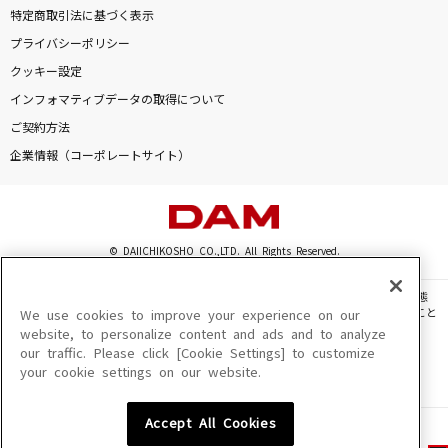
特定商取引法に基づく表示
プライバシーポリシー
クッキー設定
インフォマティブデータの取得について
ご契約方法
企業情報（コーポレートサイト）
© DAIICHIKOSHO CO.,LTD. All Rights Reserved.
このサイトに掲載されている一切の文章・画像・写真・動画・音声等を、手段や形態
を問わず、著作権法の定める範囲を超えて無断で複製、転載、ファイル化などすること
We use cookies to improve your experience on our
を禁じます。
website, to personalize content and ads and to analyze
our traffic. Please click [Cookie Settings] to customize
楽曲及びコンテンツは、機種によりご利用いただけない場合があります。
your cookie settings on our website.
楽曲及びコンテンツの配信日、配信内容が変更になる場合があります。
楽曲によりMYリスト保存ができない場合があります。
Accept All Cookies
JASRAC許諾番号
6602250213Y31015 6602250112Y38026 6602250240Y31015