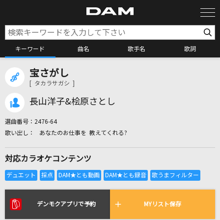
キーワード
曲名
歌手名
歌詞
宝さがし
カラオケ検索
[ タカラサガシ ]
長山洋子&桧原さとし
カラオケ店舗検索
選曲番号：
2476-64
あなたのお仕事を 教えてくれる?
カラオケリクエスト
対応カラオケコンテンツ
全国りれき
リアルタイムで歌われている曲の一覧
デンモクアプリで予約
MYリスト保存