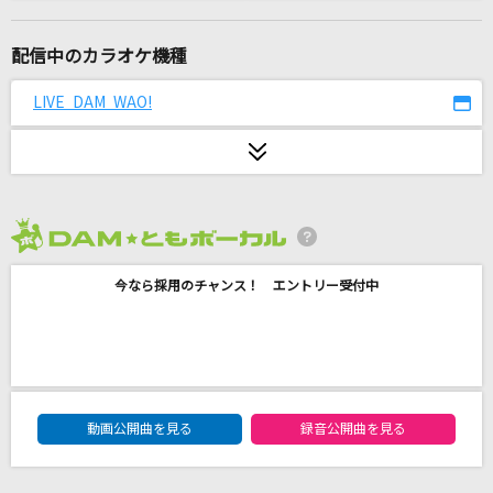
Flower Cloud
SixTONES
配信中のカラオケ機種
ハイブランド (feat. サーヤ) [Remix]
LIVE DAM WAO!
SKRYU
[プロオケ]桜
コブクロ
2026年8月度
プラネタリウム
今なら採用のチャンス！ エントリー受付中
大塚 愛
どんなときも。
槇原敬之(Makihara)
DAM★ともボーカルエントリーランキング
さよならになりました
動画公開曲を見る
録音公開曲を見る
Chevon