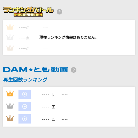
[生音]You Give Love A Bad Name [禁じられ
た愛]
Bon Jovi
----
----
1
点
奏(かなで)
----
----
2
点
スキマスイッチ
----
----
3
点
[生音]水平線
back number
再生回数ランキング
小さな恋のうた
MONGOL800
----
1
----
回
もっと見る
----
2
----
回
----
3
----
回
DAMの新曲・ランキングなど
カラオケ最新情報をチェック！