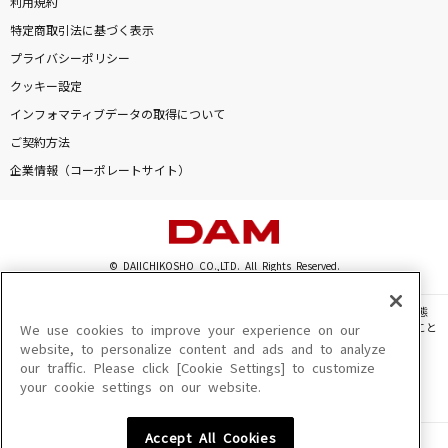
利用規約
特定商取引法に基づく表示
プライバシーポリシー
クッキー設定
インフォマティブデータの取得について
ご契約方法
企業情報（コーポレートサイト）
© DAIICHIKOSHO CO.,LTD. All Rights Reserved.
このサイトに掲載されている一切の文章・画像・写真・動画・音声等を、手段や形態
を問わず、著作権法の定める範囲を超えて無断で複製、転載、ファイル化などすること
We use cookies to improve your experience on our
を禁じます。
website, to personalize content and ads and to analyze
our traffic. Please click [Cookie Settings] to customize
楽曲及びコンテンツは、機種によりご利用いただけない場合があります。
your cookie settings on our website.
楽曲及びコンテンツの配信日、配信内容が変更になる場合があります。
楽曲によりMYリスト保存ができない場合があります。
Accept All Cookies
JASRAC許諾番号