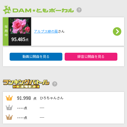
はいよろこんで
2026年8月度
こっちのけんと
[生音]366日
アルプス緑の風
さん
95.485
HY
点
DAM★ともボーカルエントリーランキング
炎と森のカーニバル
動画公開曲を見る
録音公開曲を見る
SEKAI NO OWARI(世界の終わり)
[生音]怪盗
back number
もっと見る
91.998
ひろちゃんさん
1
点
----
----
2
点
DAMの新曲・ランキングなど
カラオケ最新情報をチェック！
----
----
3
点