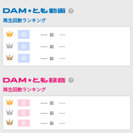
再生回数ランキング
DAMに会員登録・ログインして
カラオケをもっと楽しもう！
----
1
----
回
----
2
----
回
----
3
----
回
自宅でカラオケ歌い放題！
家族や友達と一緒に！練習にも！
再生回数ランキング
----
1
----
回
----
2
----
回
----
3
----
回