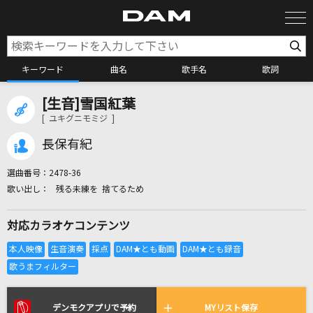
キーワード
曲名
歌手名
歌詞
[生音]雪国紅葉
カラオケ検索
[ ユキグニモミジ ]
長保有紀
カラオケ店舗検索
選曲番号：
2478-36
残る未練を 捨てるため
カラオケリクエスト
対応カラオケコンテンツ
全国りれき
リアルタイムで歌われている曲の一覧
デンモクアプリで予約
MYリスト保存