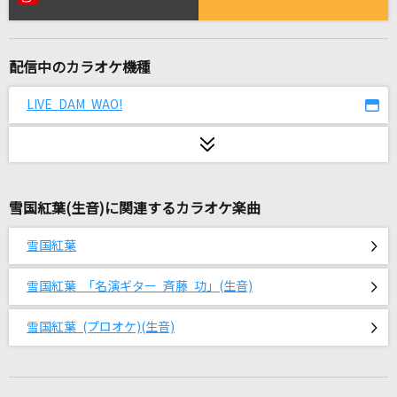
Only today
AKB48
配信中のカラオケ機種
きゃわぽっぴんどぅー
iLiFE!
LIVE DAM WAO!
ray 超かぐや姫！Version(ビデオクリップバージ
ョン)
かぐや(cv.夏吉ゆうこ)、月見ヤチヨ(cv.早見沙織)
雪国紅葉(生音)に関連するカラオケ楽曲
unravel
雪国紅葉
TK from 凛として時雨
雪国紅葉 「名演ギター 斉藤 功」(生音)
SUPER STAR
手越祐也
雪国紅葉 (プロオケ)(生音)
[生音]恋の終わりの名古屋にひとり
水森かおり