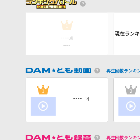
1
----
点
----
再生回数ランキ
1
2
----
回
----
再生回数ランキ