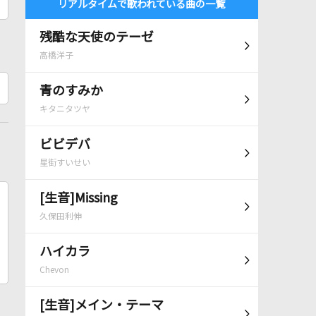
リアルタイムで歌われている曲の一覧
残酷な天使のテーゼ
高橋洋子
青のすみか
キタニタツヤ
ビビデバ
星街すいせい
[生音]Missing
久保田利伸
ハイカラ
Chevon
[生音]メイン・テーマ