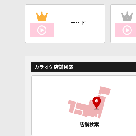
1
2
----
回
----
カラオケ店舗検索
店舗検索