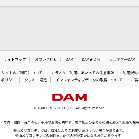
サイトマップ
お問い合わせ
DAM
DAM★とも
カラオケ＠DAM
サイトのご利用について
カラオケご利用にあたっての注意事項
利用規約
ーポリシー
クッキー設定
インフォマティブデータの取得について
ご契
© DAIICHIKOSHO CO.,LTD. All Rights Reserved.
・写真・動画・音声等を、手段や形態を問わず、著作権法の定める範囲を超えて無断で複
楽曲及びコンテンツは、機種によりご利用いただけない場合があります。
楽曲及びコンテンツの配信日、配信内容が変更になる場合があります。