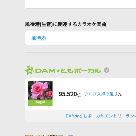
風待港(生音)に関連するカラオケ楽曲
風待港
95.520
アルプス緑の風
さん
点
DAM★ともボーカルエントリーラン