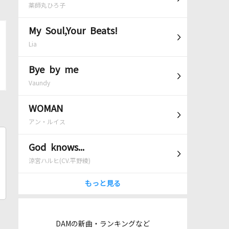
薬師丸ひろ子
My Soul,Your Beats!
Lia
Bye by me
Vaundy
WOMAN
アン・ルイス
God knows...
涼宮ハルヒ(CV.平野綾)
もっと見る
DAMの新曲・ランキングなど