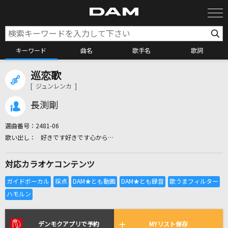
キーワード
曲名
歌手名
歌詞
巡恋歌
カラオケ検索
[ ジュンレンカ ]
長渕剛
カラオケ店舗検索
選曲番号：
2481-06
好きです好きです心から…
カラオケリクエスト
対応カラオケコンテンツ
全国りれき
リアルタイムで歌われている曲の一覧
デンモクアプリで予約
MYリスト保存