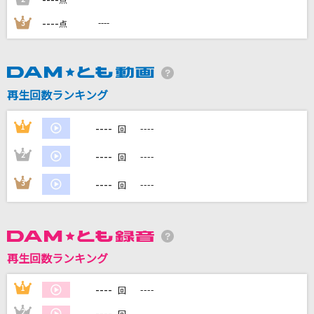
点
----
----
3
点
DAMに会員登録・ログインして
カラオケをもっと楽しもう！
再生回数ランキング
----
1
----
自宅でカラオケ歌い放題！
回
家族や友達と一緒に！練習にも！
----
2
----
回
----
3
----
回
再生回数ランキング
----
1
----
回
----
2
----