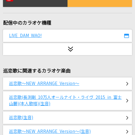
太陽のSEASON
安室奈美恵
配信中のカラオケ機種
[生音]炎天夏(十周年記念 横浜スタジアム伝説)
湘南乃風
LIVE DAM WAO!
KissHug
aiko
巡恋歌に関連するカラオケ楽曲
Love Song
Uru
巡恋歌～NEW ARRANGE Version～
ダーリン
巡恋歌(長渕剛 10万人オールナイト・ライヴ 2015 in 富士
Mrs. GREEN APPLE
山麓)(本人歌唱)(生音)
からくりピエロ
巡恋歌(生音)
40mP feat.初音ミク
巡恋歌～NEW ARRANGE Version～(生音)