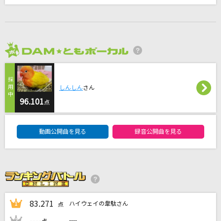
[生音]君の知らない物語
supercell
イエス
2026年8月度
Acid Black Cherry
唱
しんしん
さん
Ado
96.101
点
[生音]恋
DAM★ともボーカルエントリーランキング
動画公開曲を見る
録音公開曲を見る
back number
もっと見る
DAMの新曲・ランキングなど
カラオケ最新情報をチェック！
83.271
ハイウェイの韋駄さん
1
点
----
----
2