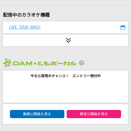
丸の内サディスティック
椎名林檎
配信中のカラオケ機種
楓
LIVE DAM WAO!
スピッツ
[生音]花ふたたび
キム・ヨンジャ
2026年8月度
まちがいさがし
今なら採用のチャンス！ エントリー受付中
菅田将暉
キュートなキューたい
CUTIE STREET
DAM★ともボーカルエントリーランキング
Gravity
動画公開曲を見る
録音公開曲を見る
Kis-My-Ft2