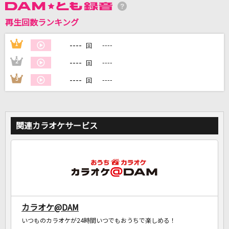
再生回数ランキング
DAMに会員登録・ログインして
カラオケをもっと楽しもう！
----
1
----
回
----
2
----
回
----
3
----
回
自宅でカラオケ歌い放題！
家族や友達と一緒に！練習にも！
関連カラオケサービス
カラオケ@DAM
いつものカラオケが24時間いつでもおうちで楽しめる！