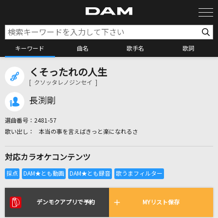
キーワード
曲名
歌手名
歌詞
くそったれの人生
カラオケ検索
[ クソッタレノジンセイ ]
長渕剛
カラオケ店舗検索
選曲番号：
2481-57
本当の事を言えばきっと楽になれるさ
カラオケリクエスト
対応カラオケコンテンツ
全国りれき
リアルタイムで歌われている曲の一覧
デンモクアプリで予約
MYリスト保存