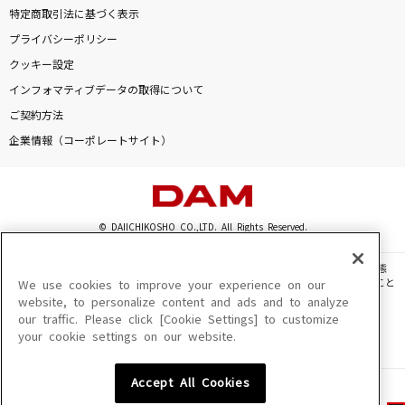
特定商取引法に基づく表示
プライバシーポリシー
クッキー設定
インフォマティブデータの取得について
ご契約方法
企業情報（コーポレートサイト）
© DAIICHIKOSHO CO.,LTD. All Rights Reserved.
このサイトに掲載されている一切の文章・画像・写真・動画・音声等を、手段や形態
を問わず、著作権法の定める範囲を超えて無断で複製、転載、ファイル化などすること
We use cookies to improve your experience on our
を禁じます。
website, to personalize content and ads and to analyze
our traffic. Please click [Cookie Settings] to customize
楽曲及びコンテンツは、機種によりご利用いただけない場合があります。
your cookie settings on our website.
楽曲及びコンテンツの配信日、配信内容が変更になる場合があります。
楽曲によりMYリスト保存ができない場合があります。
Accept All Cookies
JASRAC許諾番号
6602250213Y31015 6602250112Y38026 6602250240Y31015