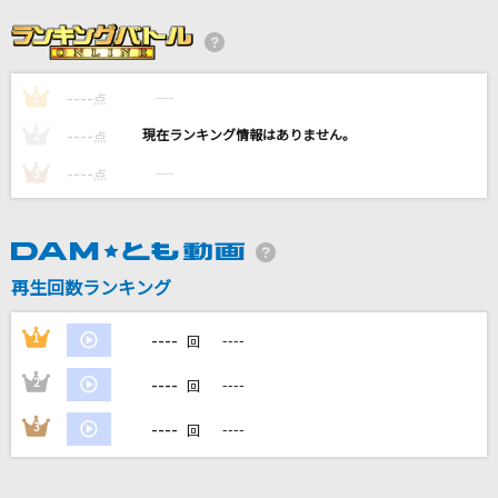
[生音]もう一度札幌
小金沢昇司
----
----
1
キラキラ
点
FUNKY MONKEY BABYS
----
----
2
点
----
----
3
点
フルボコ
WANIMA
十六夜涙
再生回数ランキング
吉岡亜衣加
----
1
----
回
もっと見る
----
2
----
回
DAMの新曲・ランキングなど
----
3
----
回
カラオケ最新情報をチェック！