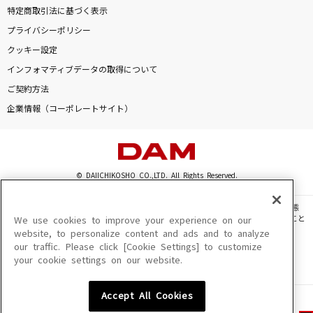
特定商取引法に基づく表示
プライバシーポリシー
クッキー設定
インフォマティブデータの取得について
ご契約方法
企業情報（コーポレートサイト）
© DAIICHIKOSHO CO.,LTD. All Rights Reserved.
このサイトに掲載されている一切の文章・画像・写真・動画・音声等を、手段や形態
を問わず、著作権法の定める範囲を超えて無断で複製、転載、ファイル化などすること
We use cookies to improve your experience on our
を禁じます。
website, to personalize content and ads and to analyze
our traffic. Please click [Cookie Settings] to customize
楽曲及びコンテンツは、機種によりご利用いただけない場合があります。
your cookie settings on our website.
楽曲及びコンテンツの配信日、配信内容が変更になる場合があります。
楽曲によりMYリスト保存ができない場合があります。
Accept All Cookies
JASRAC許諾番号
6602250213Y31015 6602250112Y38026 6602250240Y31015