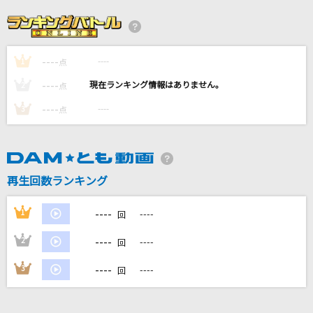
あさきゆめみし
まふまふ
----
----
1
Kiss and Cry
点
七海うらら
----
----
2
点
----
----
3
点
[生音]ただ君に晴れ
ヨルシカ
決戦スピリット
再生回数ランキング
CHiCO with HoneyWorks
----
1
----
回
もっと見る
----
2
----
回
DAMの新曲・ランキングなど
----
3
----
回
カラオケ最新情報をチェック！