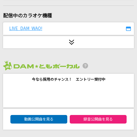
惑星ループ
ナユタン星人
配信中のカラオケ機種
1991(ビデオクリップバージョン)
LIVE DAM WAO!
米津玄師
エルダーフラワー
Official髭男dism
2026年8月度
[生音]ちりぬるを
今なら採用のチャンス！ エントリー受付中
市川由紀乃
シャルル
バルーン
DAM★ともボーカルエントリーランキング
[生音]Beautiful Days
動画公開曲を見る
録音公開曲を見る
OKAMOTO'S