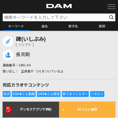
キーワード
曲名
歌手名
歌詞
碑(いしぶみ)
カラオケ検索
[ イシブミ ]
長渕剛
カラオケ店舗検索
選曲番号：
2481-64
正直者が つえをついているよ
カラオケリクエスト
対応カラオケコンテンツ
全国りれき
リアルタイムで歌われている曲の一覧
デンモクアプリで予約
MYリスト保存