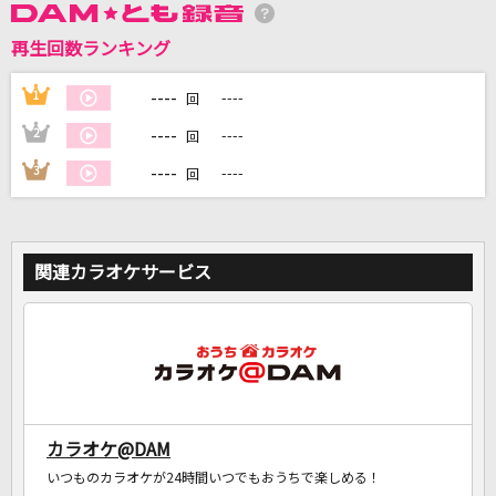
再生回数ランキング
DAMに会員登録・ログインして
カラオケをもっと楽しもう！
----
1
----
回
----
2
----
回
----
3
----
回
自宅でカラオケ歌い放題！
家族や友達と一緒に！練習にも！
関連カラオケサービス
カラオケ@DAM
いつものカラオケが24時間いつでもおうちで楽しめる！