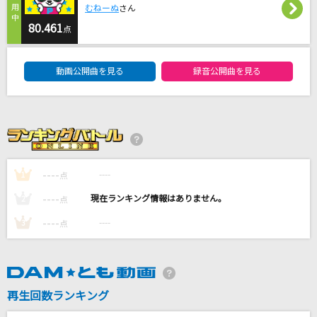
むねーぬ
さん
[生音]HAPPY BIRTHDAY
80.461
back number
点
DAM★ともボーカルエントリーランキング
サクラウサギ
動画公開曲を見る
録音公開曲を見る
川崎鷹也
抱きしめたい
Mr.Children
Always Remember Us This Way [オールウェ
----
----
1
点
イズ・リメンバー・アス・ディス・ウェイ～2人
----
----
2
点
を忘れない]
Lady Gaga
----
----
3
点
もっと見る
DAMの新曲・ランキングなど
再生回数ランキング
カラオケ最新情報をチェック！