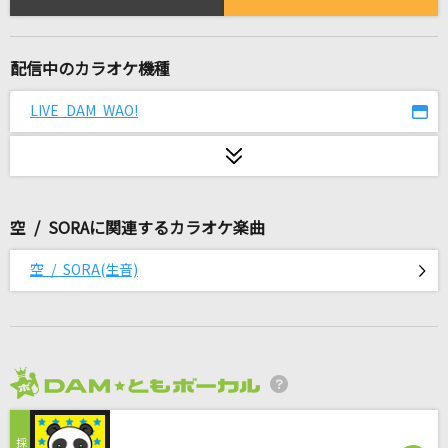
名もなき詩
Mr.Children
配信中のカラオケ機種
相合傘
SIX LOUNGE
LIVE DAM WAO!
[良音]三日月
絢香
空 / SORAに関連するカラオケ楽曲
望郷夜風
杜このみ
空 / SORA(生音)
[生音]夏の日
森高千里
[生音]HELLO
2026年8月度
福山雅治