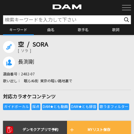
キーワード
曲名
歌手名
歌詞
空 / SORA
カラオケ検索
[ ソラ ]
長渕剛
カラオケ店舗検索
選曲番号：
2482-07
眠らぬ街 東京の暗い路地裏で
カラオケリクエスト
対応カラオケコンテンツ
全国りれき
リアルタイムで歌われている曲の一覧
デンモクアプリで予約
MYリスト保存