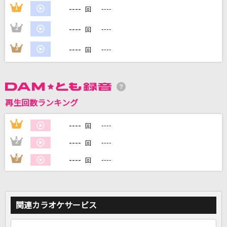
----
1
----
回
----
2
----
回
----
3
----
DAMに会員登録・ログインして
回
カラオケをもっと楽しもう！
再生回数ランキング
自宅でカラオケ歌い放題！
家族や友達と一緒に！練習にも！
----
1
----
回
----
2
----
回
----
3
----
回
関連カラオケサービス