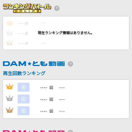
365日の紙飛行機
AKB48
----
----
1
点
[生音]青と夏
----
----
2
点
Mrs. GREEN APPLE
----
----
3
点
青のすみか (Acoustic ver.)
キタニタツヤ
BELOVED
再生回数ランキング
GLAY
----
1
----
回
もっと見る
----
2
----
回
DAMの新曲・ランキングなど
----
3
----
回
カラオケ最新情報をチェック！