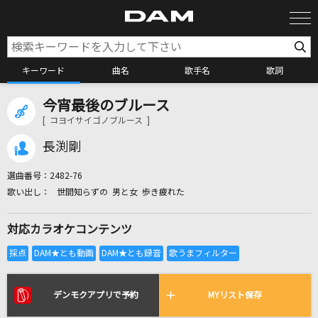
キーワード
曲名
歌手名
歌詞
今宵最後のブルース
カラオケ検索
[ コヨイサイゴノブルース ]
長渕剛
カラオケ店舗検索
選曲番号：
2482-76
世間知らずの 男と女 歩き疲れた
カラオケリクエスト
対応カラオケコンテンツ
全国りれき
リアルタイムで歌われている曲の一覧
デンモクアプリで予約
MYリスト保存