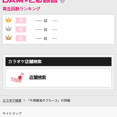
再生回数ランキング
DAMに会員登録・ログインして
カラオケをもっと楽しもう！
----
1
----
回
----
2
----
回
----
3
----
回
自宅でカラオケ歌い放題！
家族や友達と一緒に！練習にも！
カラオケ店舗検索
店舗検索
カラオケ検索
「今宵最後のブルース」の詳細
サイトマップ