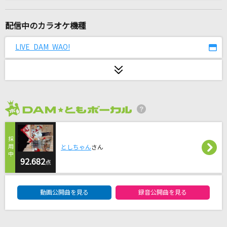
開心☆ナイス街
香港(CV:高城元気)
配信中のカラオケ機種
抱きしめたい
LIVE DAM WAO!
Mr.Children
[生音]I LOVE YOU
尾崎豊
2026年8月度
[生音]赤いハンカチ
石原裕次郎
としちゃん
さん
白雪
92.682
点
Eve
DAM★ともボーカルエントリーランキング
動画公開曲を見る
録音公開曲を見る
夏祭り恋慕う
＝LOVE