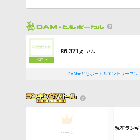
86.371
さん
点
DAM★ともボーカルエントリーラン
1
----
点
----