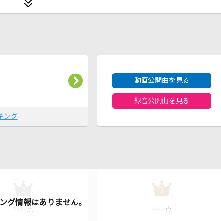
2026年8月度
動画公開曲を見る
録音公開曲を見る
キング
2
3
----
----
点
点
----
----