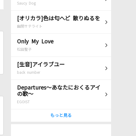
Saucy Dog
[オリカラ]色は匂へど 散りぬるを
幽閉サテライト
Only My Love
松田聖子
[生音]アイラブユー
back number
Departures～あなたにおくるアイ
の歌～
EGOIST
もっと見る