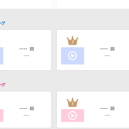
ング
3
----
----
回
回
----
----
ング
3
----
----
回
回
----
----