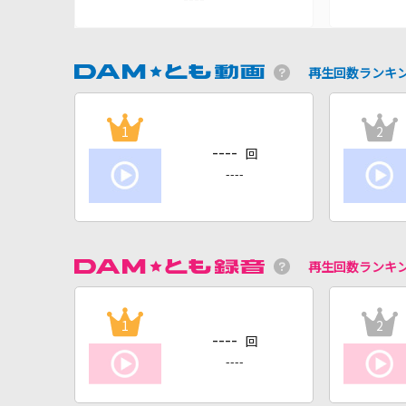
再生回数ランキ
1
2
----
回
----
再生回数ランキ
1
2
----
回
----