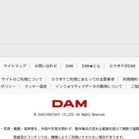
サイトマップ
お問い合わせ
DAM
DAM★とも
カラオケ＠DAM
サイトのご利用について
カラオケご利用にあたっての注意事項
利用規約
ーポリシー
クッキー設定
インフォマティブデータの取得について
ご契
© DAIICHIKOSHO CO.,LTD. All Rights Reserved.
・写真・動画・音声等を、手段や形態を問わず、著作権法の定める範囲を超えて無断で複
楽曲及びコンテンツは、機種によりご利用いただけない場合があります。