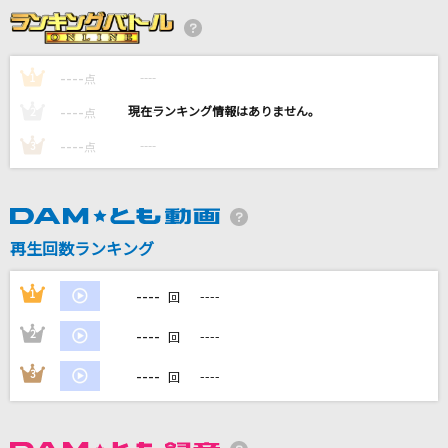
[生音]カブトムシ
aiko
----
----
1
点
[生音]夢芝居
----
----
2
点
梅沢富美男
----
----
3
点
瞳をとじて
平井堅
パプリカ
再生回数ランキング
Foorin
----
1
----
回
もっと見る
----
2
----
回
DAMの新曲・ランキングなど
----
3
----
回
カラオケ最新情報をチェック！