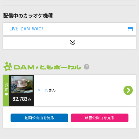
とくべチュ、して
＝LOVE
配信中のカラオケ機種
新橋二丁目七番地
LIVE DAM WAO!
あさみ ちゆき
君が好きだと叫びたい
BAAD
2026年8月度
恋☆カナ
月島きらり starring 久住小春(モーニング娘。)
Ｍ－Ｋ
さん
残響散歌
82.783
点
Aimer(エメ)
DAM★ともボーカルエントリーランキング
動画公開曲を見る
録音公開曲を見る
Ti Amo
EXILE