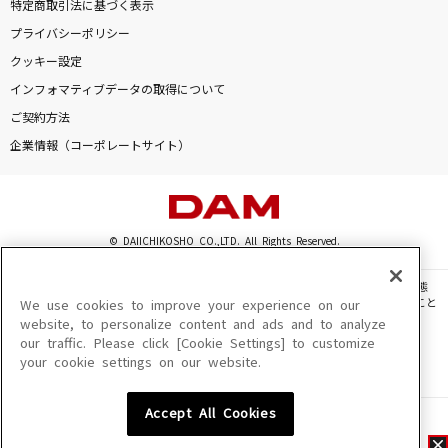
特定商取引法に基づく表示
プライバシーポリシー
クッキー設定
インフォマティブデータの取得について
ご契約方法
企業情報（コーポレートサイト）
© DAIICHIKOSHO CO.,LTD. All Rights Reserved.
このサイトに掲載されている一切の文章・画像・写真・動画・音声等を、手段や形態
を問わず、著作権法の定める範囲を超えて無断で複製、転載、ファイル化などすること
We use cookies to improve your experience on our
を禁じます。
website, to personalize content and ads and to analyze
our traffic. Please click [Cookie Settings] to customize
楽曲及びコンテンツは、機種によりご利用いただけない場合があります。
your cookie settings on our website.
楽曲及びコンテンツの配信日、配信内容が変更になる場合があります。
楽曲によりMYリスト保存ができない場合があります。
Accept All Cookies
JASRAC許諾番号
6602250213Y31015 6602250112Y38026 6602250240Y31015
6602250241Y45122