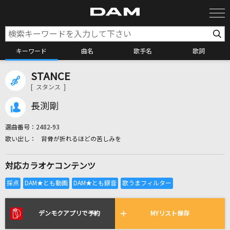
キーワード
曲名
歌手名
歌詞
STANCE
カラオケ検索
[ スタンス ]
長渕剛
カラオケ店舗検索
選曲番号：
2482-93
背骨が折れるほどの苦しみを
カラオケリクエスト
対応カラオケコンテンツ
全国りれき
リアルタイムで歌われている曲の一覧
デンモクアプリで予約
MYリスト保存