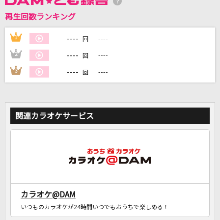
再生回数ランキング
DAMに会員登録・ログインして
カラオケをもっと楽しもう！
----
1
----
回
----
2
----
回
----
3
----
回
自宅でカラオケ歌い放題！
家族や友達と一緒に！練習にも！
関連カラオケサービス
カラオケ@DAM
いつものカラオケが24時間いつでもおうちで楽しめる！