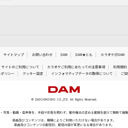
サイトマップ
お問い合わせ
DAM
DAM★とも
カラオケ＠DAM
サイトのご利用について
カラオケご利用にあたっての注意事項
利用規約
ーポリシー
クッキー設定
インフォマティブデータの取得について
ご契
© DAIICHIKOSHO CO.,LTD. All Rights Reserved.
・写真・動画・音声等を、手段や形態を問わず、著作権法の定める範囲を超えて無断で複
楽曲及びコンテンツは、機種によりご利用いただけない場合があります。
楽曲及びコンテンツの配信日、配信内容が変更になる場合があります。