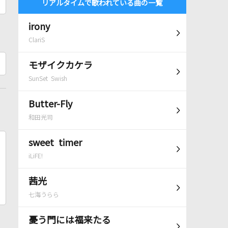
リアルタイムで歌われている曲の一覧
irony
ClariS
モザイクカケラ
SunSet Swish
Butter-Fly
和田光司
sweet timer
iLiFE!
茜光
七海うらら
憂う門には福来たる