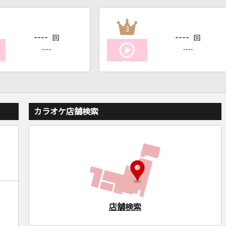
3
----
----
回
回
----
----
カラオケ店舗検索
店舗検索