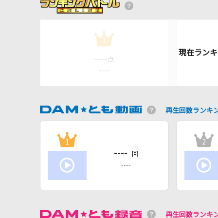
1
----
点
----
再生回数ランキ
1
2
----
回
----
再生回数ランキ