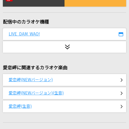
かざぐるま
松山千春
配信中のカラオケ機種
[名演]シングルベッド 「名演ピアノ 美野 春
樹」
LIVE DAM WAO!
シャ乱Q
GUTS !
嵐(アラシ)
愛恋岬に関連するカラオケ楽曲
冬の妖精
愛恋岬(NEWバージョン)
松田聖子
愛恋岬(NEWバージョン)(生音)
ハートのエースが出てこない
キャンディーズ
愛恋岬(生音)
[生音]ただ君に晴れ
ヨルシカ