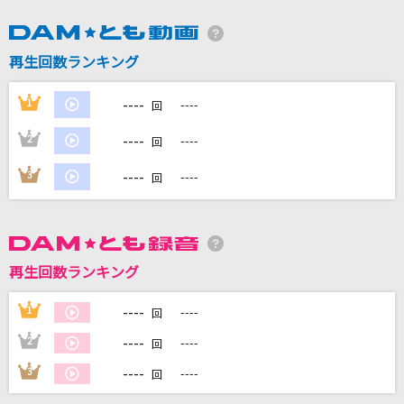
再生回数ランキング
DAMに会員登録・ログインして
カラオケをもっと楽しもう！
----
1
----
回
----
2
----
回
----
3
----
回
自宅でカラオケ歌い放題！
家族や友達と一緒に！練習にも！
再生回数ランキング
----
1
----
回
----
2
----
回
----
3
----
回