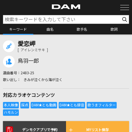
キーワード
曲名
歌手名
歌詞
愛恋岬
カラオケ検索
[ アイレンミサキ ]
鳥羽一郎
カラオケ店舗検索
選曲番号：
2483-25
きみが泣くから海が泣く
カラオケリクエスト
対応カラオケコンテンツ
全国りれき
リアルタイムで歌われている曲の一覧
デンモクアプリで予約
MYリスト保存