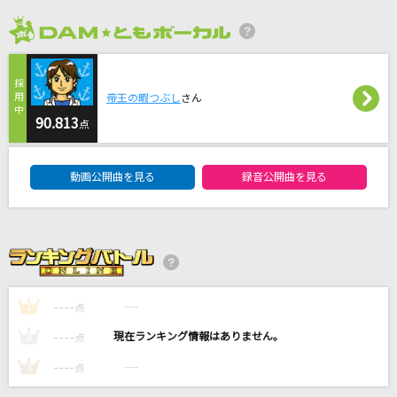
翳りゆく部屋
2026年8月度
エレファントカシマシ
HOWEVER
帝王の暇つぶし
さん
90.813
GLAY
点
DAM★ともボーカルエントリーランキング
存在
動画公開曲を見る
録音公開曲を見る
TENSONG
[生音]さよならエレジー
菅田将暉
もっと見る
----
----
1
点
----
----
2
点
DAMの新曲・ランキングなど
カラオケ最新情報をチェック！
----
----
3
点