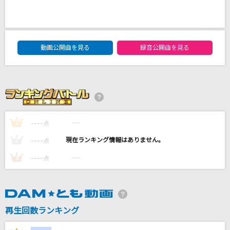
[生音]3月9日
レミオロメン
DAM★ともボーカルエントリーランキング
明日晴れるといいな
動画公開曲を見る
録音公開曲を見る
Misia
少女レイ
みきとP
----
----
1
点
助演女優症
back number
----
----
2
点
----
----
3
点
もっと見る
DAMの新曲・ランキングなど
カラオケ最新情報をチェック！
再生回数ランキング