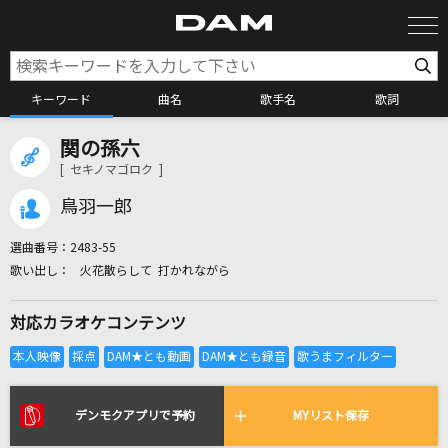
キーワード
曲名
歌手名
歌詞
関の孫六
カラオケ検索
[ セキノマゴロク ]
鳥羽一郎
カラオケ店舗検索
選曲番号：
2483-55
火花散らして 打かれながら
カラオケリクエスト
対応カラオケコンテンツ
全国りれき
リアルタイムで歌われている曲の一覧
デンモクアプリで予約
MYリスト保存