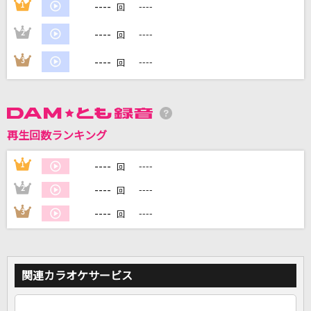
----
1
----
回
----
2
----
回
DAMに会員登録・ログインして
カラオケをもっと楽しもう！
----
3
----
回
自宅でカラオケ歌い放題！
再生回数ランキング
家族や友達と一緒に！練習にも！
----
1
----
回
----
2
----
回
----
3
----
回
関連カラオケサービス