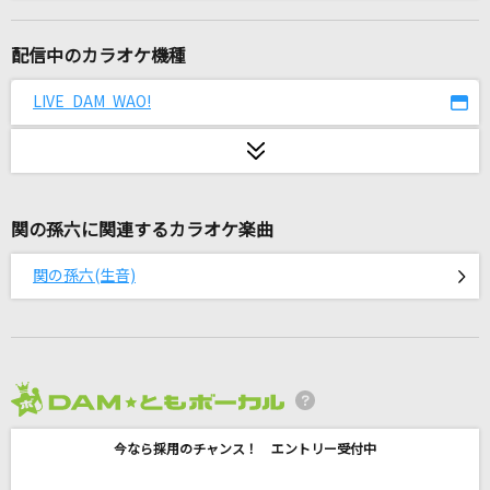
パンダヒーロー
ハチ feat.GUMI
配信中のカラオケ機種
怪獣の花唄
LIVE DAM WAO!
Vaundy
メロディーフラッグ
BUMP OF CHICKEN
関の孫六に関連するカラオケ楽曲
白いマフラー
関の孫六(生音)
DEEP
水平線
back number
2026年8月度
ジグソーパズル
今なら採用のチャンス！ エントリー受付中
まふまふ