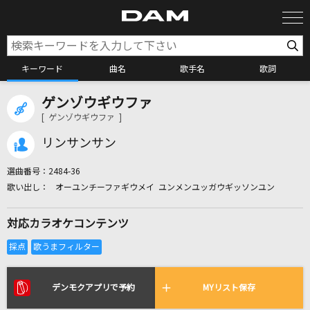
キーワード
曲名
歌手名
歌詞
ゲンゾウギウファ
カラオケ検索
[ ゲンゾウギウファ ]
リンサンサン
カラオケ店舗検索
選曲番号：
2484-36
オーユンチーファギウメイ ユンメンユッガウギッソンユン
カラオケリクエスト
対応カラオケコンテンツ
全国りれき
リアルタイムで歌われている曲の一覧
デンモクアプリで予約
MYリスト保存