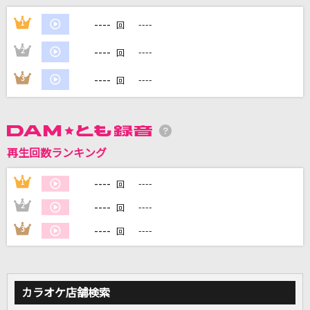
とてと
----
1
----
回
パペットスンスン
----
2
----
回
爆裂愛してる
----
3
----
回
M!LK
Tokyo Lights 2(東京電燈其二)
LEO今井
再生回数ランキング
[生音]ピースサイン
----
1
----
回
米津玄師
----
2
----
回
もっと見る
----
3
----
回
DAMの新曲・ランキングなど
カラオケ最新情報をチェック！
カラオケ店舗検索