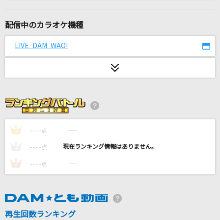
Bunny Girl
AKASAKI
配信中のカラオケ機種
[生音]Everything
LIVE DAM WAO!
Misia
一日花 feat.imase & 習志野高校吹奏楽部
東京スカパラダイスオーケストラ
[生音]さよならエレジー
菅田将暉
----
----
1
点
----
----
2
点
V.I.P
----
----
3
点
シド
[生音]Time after time ～花舞う街で～
倉木麻衣
再生回数ランキング