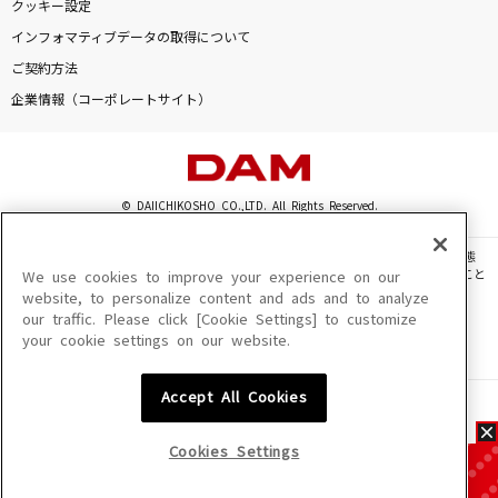
クッキー設定
インフォマティブデータの取得について
ご契約方法
企業情報（コーポレートサイト）
© DAIICHIKOSHO CO.,LTD. All Rights Reserved.
このサイトに掲載されている一切の文章・画像・写真・動画・音声等を、手段や形態
を問わず、著作権法の定める範囲を超えて無断で複製、転載、ファイル化などすること
We use cookies to improve your experience on our
を禁じます。
website, to personalize content and ads and to analyze
our traffic. Please click [Cookie Settings] to customize
楽曲及びコンテンツは、機種によりご利用いただけない場合があります。
your cookie settings on our website.
楽曲及びコンテンツの配信日、配信内容が変更になる場合があります。
楽曲によりMYリスト保存ができない場合があります。
Accept All Cookies
JASRAC許諾番号
6602250213Y31015 6602250112Y38026 6602250240Y31015
6602250241Y45122
Cookies Settings
NexTone許諾番号
ID000002945 ID000002947 ID000002937 ID000002938