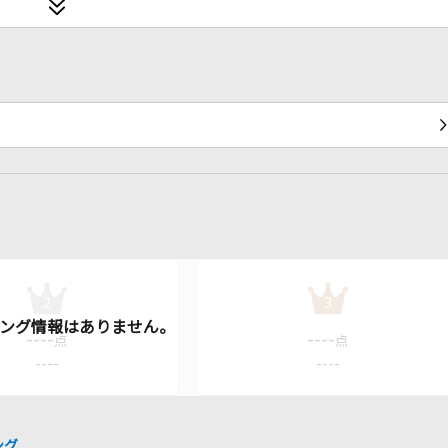
2
3
----
----
点
点
----
----
ング