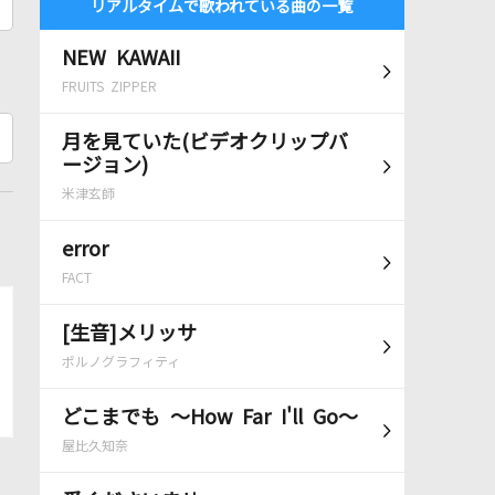
リアルタイムで歌われている曲の一覧
NEW KAWAII
FRUITS ZIPPER
月を見ていた(ビデオクリップバ
ージョン)
米津玄師
error
FACT
[生音]メリッサ
ポルノグラフィティ
どこまでも ～How Far I'll Go～
屋比久知奈