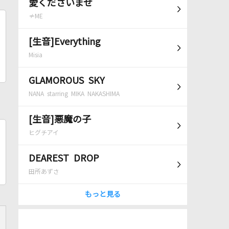
愛くださいませ
≠ME
[生音]Everything
Misia
GLAMOROUS SKY
NANA starring MIKA NAKASHIMA
[生音]悪魔の子
ヒグチアイ
DEAREST DROP
田所あずさ
もっと見る