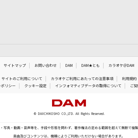
サイトマップ
お問い合わせ
DAM
DAM★とも
カラオケ＠DAM
サイトのご利用について
カラオケご利用にあたっての注意事項
利用規約
ーポリシー
クッキー設定
インフォマティブデータの取得について
ご契
© DAIICHIKOSHO CO.,LTD. All Rights Reserved.
・写真・動画・音声等を、手段や形態を問わず、著作権法の定める範囲を超えて無断で複
楽曲及びコンテンツは、機種によりご利用いただけない場合があります。