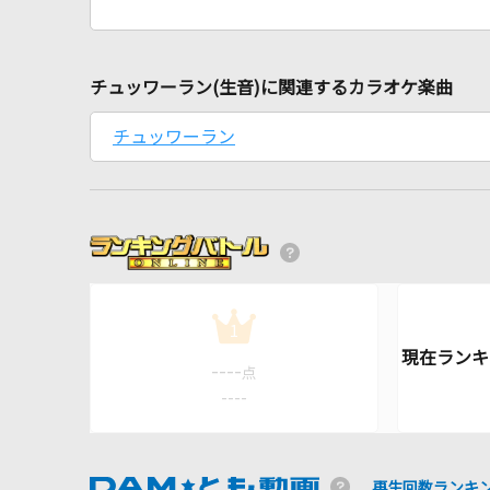
チュッワーラン(生音)に関連するカラオケ楽曲
チュッワーラン
1
----
点
----
再生回数ランキ