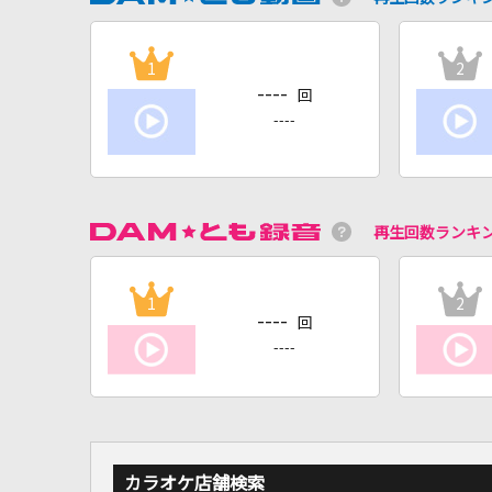
1
2
----
回
----
再生回数ランキ
1
2
----
回
----
カラオケ店舗検索