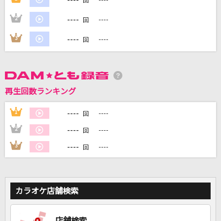
回
----
2
----
回
DAMに会員登録・ログインして
カラオケをもっと楽しもう！
----
3
----
回
再生回数ランキング
自宅でカラオケ歌い放題！
家族や友達と一緒に！練習にも！
----
1
----
回
----
2
----
回
----
3
----
回
カラオケ店舗検索
店舗検索