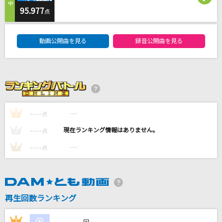
BLUE BIRD
95.977
点
浜崎あゆみ
DAM★ともボーカルエントリーランキング
動画公開曲を見る
録音公開曲を見る
[生音]fish
back number
Diamond Heart [ダイアモンド・ハート]
Alan Walker & Sophia Somajo
----
----
1
点
ほんまやで☆なんでやねん☆しらんけど
----
----
2
点
モナキ
----
----
3
点
もっと見る
DAMの新曲・ランキングなど
カラオケ最新情報をチェック！
再生回数ランキング
----
1
----