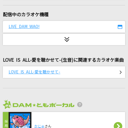
TOWA ～永久に風に乗る～
倉木麻衣
配信中のカラオケ機種
すきっ！～超ver～
LIVE DAM WAO!
超ときめき宣伝部(ときめき宣伝部)
魔法のように
SHISHAMO
LOVE IS ALL-愛を聴かせて-(生音)に関連するカラオケ楽曲
[生音]恋をして
LOVE IS ALL-愛を聴かせて-
HY
二息歩行
DECO*27
2026年8月度
[生音]炎
LiSA
かじゅ
さん