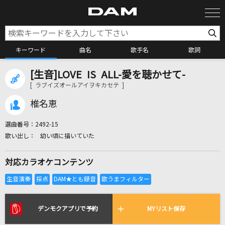
キーワード
曲名
歌手名
歌詞
[生音]LOVE IS ALL-愛を聴かせて-
カラオケ検索
[ ラブイズオールアイヲキカセテ ]
椎名恵
カラオケ店舗検索
選曲番号：
2492-15
幼い頃に描いていた
カラオケリクエスト
対応カラオケコンテンツ
全国りれき
リアルタイムで歌われている曲の一覧
デンモクアプリで予約
MYリスト保存