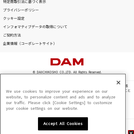
特定商取引法に基づく表示
プライバシーポリシー
クッキー設定
インフォマティブデータの取得について
ご契約方法
企業情報（コーポレートサイト）
© DAIICHIKOSHO CO.,LTD. All Rights Reserved.
このサイトに掲載されている一切の文章・画像・写真・動画・音声等を、手段や形態
を問わず、著作権法の定める範囲を超えて無断で複製、転載、ファイル化などすること
We use cookies to improve your experience on our
を禁じます。
website, to personalize content and ads and to analyze
our traffic. Please click [Cookie Settings] to customize
楽曲及びコンテンツは、機種によりご利用いただけない場合があります。
your cookie settings on our website.
楽曲及びコンテンツの配信日、配信内容が変更になる場合があります。
楽曲によりMYリスト保存ができない場合があります。
Accept All Cookies
JASRAC許諾番号
6602250213Y31015 6602250112Y38026 6602250240Y31015
6602250241Y45122