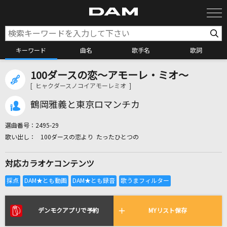
キーワード
曲名
歌手名
歌詞
100ダースの恋～アモーレ・ミオ～
カラオケ検索
[ ヒャクダースノコイアモーレミオ ]
鶴岡雅義と東京ロマンチカ
カラオケ店舗検索
選曲番号：
2495-29
100ダースの恋より たったひとつの
カラオケリクエスト
対応カラオケコンテンツ
全国りれき
リアルタイムで歌われている曲の一覧
デンモクアプリで予約
MYリスト保存