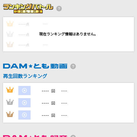
白金ディスコ
阿良々木月火(井口裕香)
----
----
1
点
奏(かなで)
----
----
2
点
スキマスイッチ
----
----
3
点
シルシ
LiSA
[生音]街角トワイライト
再生回数ランキング
ラッツ&スター(シャネルズ)
----
1
----
回
もっと見る
----
2
----
回
DAMの新曲・ランキングなど
----
3
----
回
カラオケ最新情報をチェック！