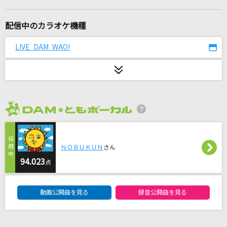
天体観測
BUMP OF CHICKEN
配信中のカラオケ機種
瀬戸の花嫁
LIVE DAM WAO!
小柳ルミ子(rumico)
[生音]小さな恋のうた
MONGOL800
2026年8月度
[生音]未来予想図Ⅱ
DREAMS COME TRUE
ＮＯＢＵＫＵＮ
さん
[生音]さそり座の女
94.023
点
美川憲一
DAM★ともボーカルエントリーランキング
動画公開曲を見る
録音公開曲を見る
bloodYhell.
CVLTE