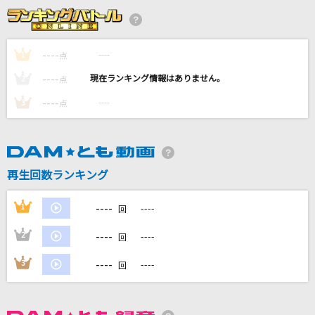
3月9日
レミオロメン
----
----
1
点
[プロオケ]蕾
----
----
2
点
コブクロ
----
----
3
点
好きすぎて滅！
M!LK
東京テディベア(Game Version)
再生回数ランキング
Neru feat.鏡音リン
----
1
----
回
もっと見る
----
2
----
回
DAMの新曲・ランキングなど
----
3
----
回
カラオケ最新情報をチェック！