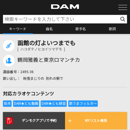
キーワード
曲名
歌手名
歌詞
函館の灯よいつまでも
カラオケ検索
[ ハコダテノヒヨイツマデモ ]
鶴岡雅義と東京ロマンチカ
カラオケ店舗検索
選曲番号：
2495-36
粉雪まじりの 別れの駅で
カラオケリクエスト
対応カラオケコンテンツ
全国りれき
リアルタイムで歌われている曲の一覧
デンモクアプリで予約
MYリスト保存