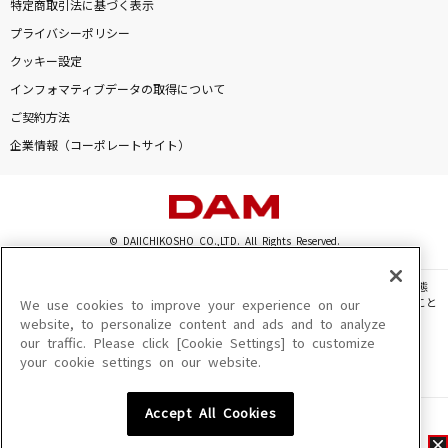
特定商取引法に基づく表示
プライバシーポリシー
クッキー設定
インフォマティブデータの取得について
ご契約方法
企業情報（コーポレートサイト）
© DAIICHIKOSHO CO.,LTD. All Rights Reserved.
このサイトに掲載されている一切の文章・画像・写真・動画・音声等を、手段や形態
を問わず、著作権法の定める範囲を超えて無断で複製、転載、ファイル化などすること
We use cookies to improve your experience on our
を禁じます。
website, to personalize content and ads and to analyze
our traffic. Please click [Cookie Settings] to customize
楽曲及びコンテンツは、機種によりご利用いただけない場合があります。
your cookie settings on our website.
楽曲及びコンテンツの配信日、配信内容が変更になる場合があります。
楽曲によりMYリスト保存ができない場合があります。
Accept All Cookies
JASRAC許諾番号
6602250213Y31015 6602250112Y38026 6602250240Y31015
6602250241Y45122