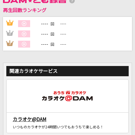
再生回数ランキング
DAMに会員登録・ログインして
カラオケをもっと楽しもう！
----
1
----
回
----
2
----
回
----
3
----
回
自宅でカラオケ歌い放題！
家族や友達と一緒に！練習にも！
関連カラオケサービス
カラオケ@DAM
いつものカラオケが24時間いつでもおうちで楽しめる！