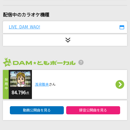
Loving You…
倉木麻衣
配信中のカラオケ機種
365日の紙飛行機
LIVE DAM WAO!
AKB48
[生音]マリーゴールド
あいみょん
2026年8月度
[生音]青い栞
Galileo Galilei
浅染雅央
さん
雨の日曜日
84.796
点
Misia
DAM★ともボーカルエントリーランキング
動画公開曲を見る
録音公開曲を見る
クスシキ
Mrs. GREEN APPLE