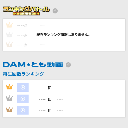
雨上がりのアイリス
初星学園
----
----
1
点
キミと××××したいだけ
----
----
2
点
ファントムシータ
----
----
3
点
StaRt
Mrs. GREEN APPLE
再生回数ランキング
爆裂愛してる
M!LK
----
1
----
回
もっと見る
----
2
----
回
----
3
----
回
DAMの新曲・ランキングなど
カラオケ最新情報をチェック！