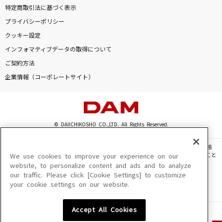
特定商取引法に基づく表示
プライバシーポリシー
クッキー設定
インフォマティブデータの取得について
ご契約方法
企業情報（コーポレートサイト）
© DAIICHIKOSHO CO.,LTD. All Rights Reserved.
このサイトに掲載されている一切の文章・画像・写真・動画・音声等を、手段や形態
を問わず、著作権法の定める範囲を超えて無断で複製、転載、ファイル化などすること
We use cookies to improve your experience on our
を禁じます。
website, to personalize content and ads and to analyze
our traffic. Please click [Cookie Settings] to customize
楽曲及びコンテンツは、機種によりご利用いただけない場合があります。
your cookie settings on our website.
楽曲及びコンテンツの配信日、配信内容が変更になる場合があります。
楽曲によりMYリスト保存ができない場合があります。
Accept All Cookies
JASRAC許諾番号
6602250213Y31015 6602250112Y38026 6602250240Y31015