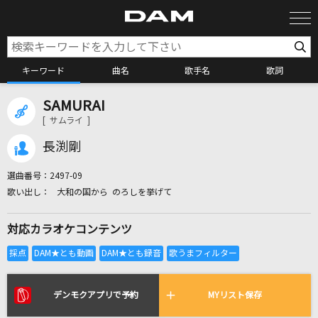
キーワード
曲名
歌手名
歌詞
SAMURAI
カラオケ検索
[ サムライ ]
長渕剛
カラオケ店舗検索
選曲番号：
2497-09
大和の国から のろしを挙げて
カラオケリクエスト
対応カラオケコンテンツ
全国りれき
リアルタイムで歌われている曲の一覧
デンモクアプリで予約
MYリスト保存