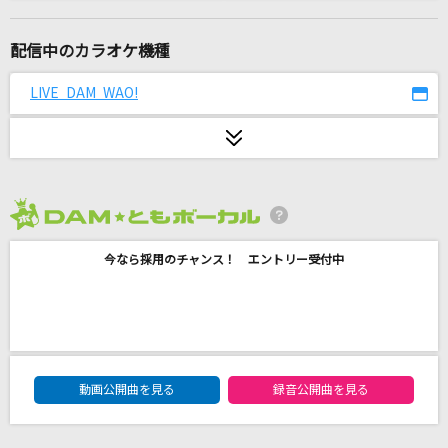
日曜日
back number
配信中のカラオケ機種
[生音]チェックのワンピース(back number do
LIVE DAM WAO!
me tour 2018 “stay with you“)
back number
パプリカ
米津玄師
2026年8月度
BORN TO BE
今なら採用のチャンス！ エントリー受付中
PRODUCE 101 JAPAN 新世界
ミックスナッツ
Official髭男dism
DAM★ともボーカルエントリーランキング
動画公開曲を見る
録音公開曲を見る
[生音]I LOVE YOU
尾崎豊