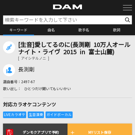
キーワード
曲名
歌手名
歌詞
[生音]愛してるのに(長渕剛 10万人オール
カラオケ検索
ナイト・ライヴ 2015 in 富士山麓)
[ アイシテルノニ ]
カラオケ店舗検索
長渕剛
選曲番号：
2497-67
カラオケリクエスト
ひとつだけ聞いてもいいかい
対応カラオケコンテンツ
全国りれき
リアルタイムで歌われている曲の一覧
デンモクアプリで予約
MYリスト保存