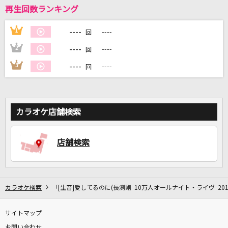
再生回数ランキング
----
1
----
回
DAMに会員登録・ログインして
----
2
----
カラオケをもっと楽しもう！
回
----
3
----
回
自宅でカラオケ歌い放題！
カラオケ店舗検索
家族や友達と一緒に！練習にも！
店舗検索
カラオケ検索
「[生音]愛してるのに(長渕剛 10万人オールナイト・ライヴ 201
サイトマップ
お問い合わせ