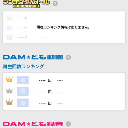
愛のかたまり
----
----
1
KinKi Kids
点
----
----
2
点
行くぜっ!怪盗少女
----
----
3
点
ももいろクローバー
怪獣
サカナクション
再生回数ランキング
愛をこめて花束を
----
1
----
回
Superfly
----
2
----
回
もっと見る
----
3
----
回
DAMの新曲・ランキングなど
カラオケ最新情報をチェック！