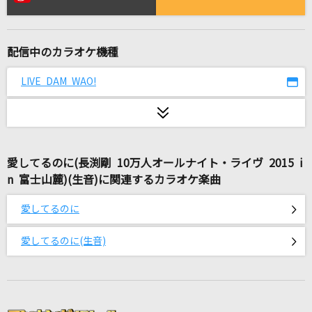
君と約束した優しいあの場所まで
三枝夕夏 IN db
配信中のカラオケ機種
[生音]そういう好き
wacci
LIVE DAM WAO!
青い果実
山口百恵
愛してるのに(長渕剛 10万人オールナイト・ライヴ 2015 i
[生音]THE DAY
n 富士山麓)(生音)に関連するカラオケ楽曲
ポルノグラフィティ
愛してるのに
ジャイアンにボエボエ(ドラえもんアニメバージ
ョン)
愛してるのに(生音)
ジャイアン(CV:木村昴)
[生音]Laughter
Official髭男dism