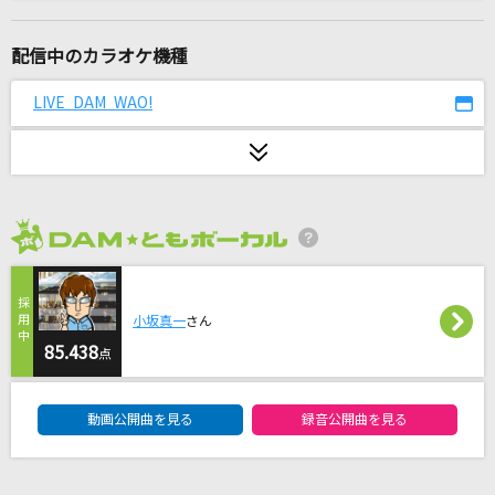
Catherine
なとり
配信中のカラオケ機種
のだ
LIVE DAM WAO!
大漠波新
Universe(ドラえもんアニメバージョン)
Official髭男dism
2026年8月度
怪獣
サカナクション
小坂真一
さん
[生音]北酒場
85.438
点
細川たかし
DAM★ともボーカルエントリーランキング
動画公開曲を見る
録音公開曲を見る
愛のかたまり
KinKi Kids