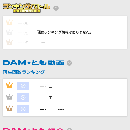
風と町
Mrs. GREEN APPLE
----
----
1
点
ビバリウム
----
----
2
点
Ado
----
----
3
点
[生音]POISON～言いたい事も言えないこんな世
の中は～
反町隆史
再生回数ランキング
Blue Jeans(ビデオクリップバージョン)
HANA
----
1
----
回
もっと見る
----
2
----
回
----
3
----
回
DAMの新曲・ランキングなど
カラオケ最新情報をチェック！