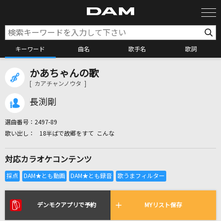
キーワード
曲名
歌手名
歌詞
かあちゃんの歌
カラオケ検索
[ カアチャンノウタ ]
長渕剛
カラオケ店舗検索
選曲番号：
2497-89
18半ばで故郷をすて こんな
カラオケリクエスト
対応カラオケコンテンツ
全国りれき
リアルタイムで歌われている曲の一覧
デンモクアプリで予約
MYリスト保存