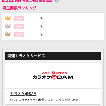
再生回数ランキング
----
1
----
DAMに会員登録・ログインして
回
カラオケをもっと楽しもう！
----
2
----
回
----
3
----
回
自宅でカラオケ歌い放題！
家族や友達と一緒に！練習にも！
関連カラオケサービス
カラオケ@DAM
いつものカラオケが24時間いつでもおうちで楽しめる！