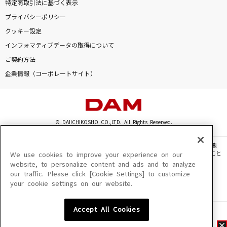
特定商取引法に基づく表示
プライバシーポリシー
クッキー設定
インフォマティブデータの取得について
ご契約方法
企業情報（コーポレートサイト）
© DAIICHIKOSHO CO.,LTD. All Rights Reserved.
このサイトに掲載されている一切の文章・画像・写真・動画・音声等を、手段や形態
を問わず、著作権法の定める範囲を超えて無断で複製、転載、ファイル化などすること
We use cookies to improve your experience on our
を禁じます。
website, to personalize content and ads and to analyze
our traffic. Please click [Cookie Settings] to customize
楽曲及びコンテンツは、機種によりご利用いただけない場合があります。
your cookie settings on our website.
楽曲及びコンテンツの配信日、配信内容が変更になる場合があります。
楽曲によりMYリスト保存ができない場合があります。
Accept All Cookies
JASRAC許諾番号
6602250213Y31015 6602250112Y38026 6602250240Y31015
6602250241Y45122