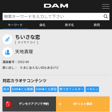
キーワード
曲名
歌手名
歌詞
ちいさな恋
カラオケ検索
[ チイサナコイ ]
天地真理
カラオケ店舗検索
選曲番号：
2502-06
たまに会えない日もあるけど
カラオケリクエスト
対応カラオケコンテンツ
全国りれき
リアルタイムで歌われている曲の一覧
デンモクアプリで予約
MYリスト保存