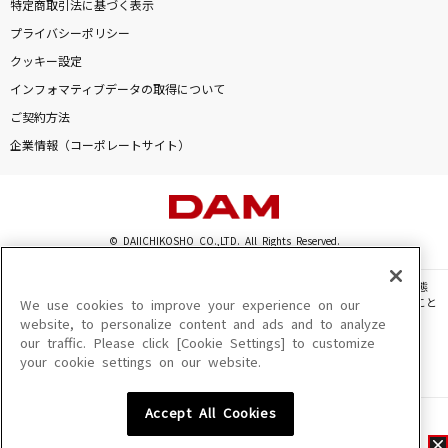
特定商取引法に基づく表示
プライバシーポリシー
クッキー設定
インフォマティブデータの取得について
ご契約方法
企業情報（コーポレートサイト）
© DAIICHIKOSHO CO.,LTD. All Rights Reserved.
このサイトに掲載されている一切の文章・画像・写真・動画・音声等を、手段や形態
を問わず、著作権法の定める範囲を超えて無断で複製、転載、ファイル化などすること
We use cookies to improve your experience on our
を禁じます。
website, to personalize content and ads and to analyze
our traffic. Please click [Cookie Settings] to customize
楽曲及びコンテンツは、機種によりご利用いただけない場合があります。
your cookie settings on our website.
楽曲及びコンテンツの配信日、配信内容が変更になる場合があります。
楽曲によりMYリスト保存ができない場合があります。
Accept All Cookies
JASRAC許諾番号
6602250213Y31015 6602250112Y38026 6602250240Y31015
6602250241Y45122