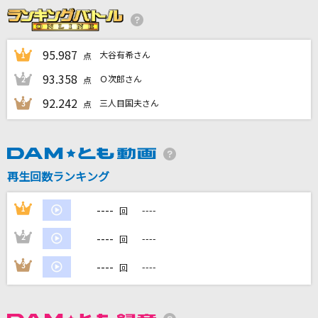
[生音]蕾
コブクロ
95.987
大谷有希さん
1
点
LOVE AFFAIR～秘密のデート
93.358
Ｏ次郎さん
2
点
サザンオールスターズ
92.242
三人目国夫さん
3
点
サクラウサギ
川崎鷹也
晴れた午後
再生回数ランキング
The Birthday
----
1
----
回
もっと見る
----
2
----
回
DAMの新曲・ランキングなど
----
3
----
回
カラオケ最新情報をチェック！