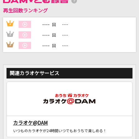
再生回数ランキング
DAMに会員登録・ログインして
カラオケをもっと楽しもう！
----
1
----
回
----
2
----
回
----
3
----
回
自宅でカラオケ歌い放題！
家族や友達と一緒に！練習にも！
関連カラオケサービス
カラオケ@DAM
いつものカラオケが24時間いつでもおうちで楽しめる！