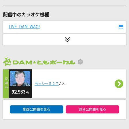
スイマーよ!!
B'z
配信中のカラオケ機種
恋
LIVE DAM WAO!
back number
[生音]雨と僕の話
back number
2026年8月度
BEYOND THE TIME
TM NETWORK(TMN)
ヨッシー５２７
さん
金木犀 feat.Ado
92.933
点
くじら
DAM★ともボーカルエントリーランキング
動画公開曲を見る
録音公開曲を見る
[生音]水平線
back number