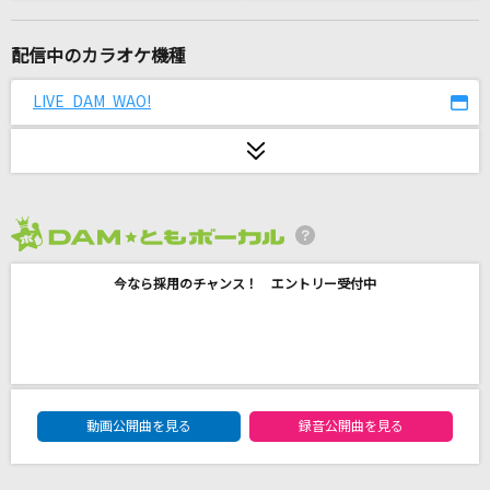
ワンアンドオンリー
timelesz
配信中のカラオケ機種
幕が上がる
LIVE DAM WAO!
back number
[プロオケ]蕾
コブクロ
2026年8月度
サクラウサギ
今なら採用のチャンス！ エントリー受付中
川崎鷹也
世界が終るまでは…
WANDS
DAM★ともボーカルエントリーランキング
[生音]明日晴れるかな
動画公開曲を見る
録音公開曲を見る
桑田佳祐