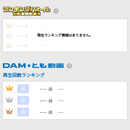
[生音]ray
BUMP OF CHICKEN
----
----
1
[生音]お岩木山
点
三山ひろし
----
----
2
点
----
----
3
点
チューリングラブ feat.Sou
ナナヲアカリ
咲かせや咲かせ
再生回数ランキング
EGOIST
----
1
----
回
もっと見る
----
2
----
回
DAMの新曲・ランキングなど
----
3
----
回
カラオケ最新情報をチェック！