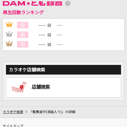
再生回数ランキング
DAMに会員登録・ログインして
カラオケをもっと楽しもう！
----
1
----
回
----
2
----
回
----
3
----
回
自宅でカラオケ歌い放題！
家族や友達と一緒に！練習にも！
カラオケ店舗検索
店舗検索
カラオケ検索
「鴛鴦道中(浪曲入り)」の詳細
サイトマップ