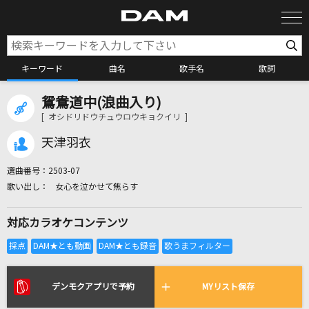
キーワード
曲名
歌手名
歌詞
鴛鴦道中(浪曲入り)
カラオケ検索
[ オシドリドウチュウロウキョクイリ ]
天津羽衣
カラオケ店舗検索
選曲番号：
2503-07
女心を泣かせて焦らす
カラオケリクエスト
対応カラオケコンテンツ
全国りれき
リアルタイムで歌われている曲の一覧
デンモクアプリで予約
MYリスト保存