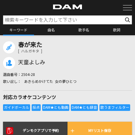
キーワード
曲名
歌手名
歌詞
春が来た
カラオケ検索
[ ハルガキタ ]
天童よしみ
カラオケ店舗検索
選曲番号：
2504-28
あきらめかけてた 女の夢ひとつ
カラオケリクエスト
対応カラオケコンテンツ
全国りれき
リアルタイムで歌われている曲の一覧
デンモクアプリで予約
MYリスト保存