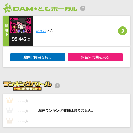
[生音]君に届け
2026年8月度
flumpool
月虹
かっこ
さん
BUMP OF CHICKEN
95.442
点
Pretender
DAM★ともボーカルエントリーランキング
動画公開曲を見る
録音公開曲を見る
Official髭男dism
エリカ
あめのむらくもP
もっと見る
----
----
1
点
----
DAMの新曲・ランキングなど
----
2
点
カラオケ最新情報をチェック！
----
----
3
点