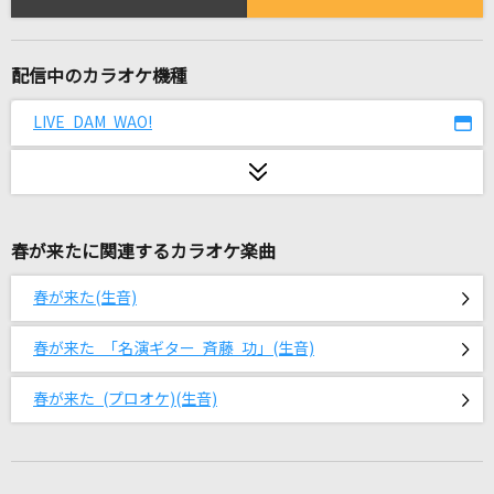
[生音]Wherever you are
ONE OK ROCK
配信中のカラオケ機種
[生音]もう恋なんてしない
槇原敬之(Makihara)
LIVE DAM WAO!
正しくなれない
ずっと真夜中でいいのに。
春が来たに関連するカラオケ楽曲
Only Human(ビデオクリップバージョン)
K
春が来た(生音)
旅立ちの唄
春が来た 「名演ギター 斉藤 功」(生音)
Mr.Children
春が来た (プロオケ)(生音)
クロノスタシス(名探偵コナンアニメバージョン)
BUMP OF CHICKEN