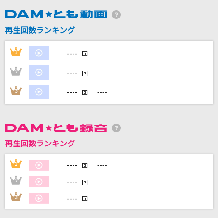
DAMに会員登録・ログインして
再生回数ランキング
カラオケをもっと楽しもう！
----
1
----
回
----
2
----
回
自宅でカラオケ歌い放題！
----
3
----
回
家族や友達と一緒に！練習にも！
再生回数ランキング
----
1
----
回
----
2
----
回
----
3
----
回